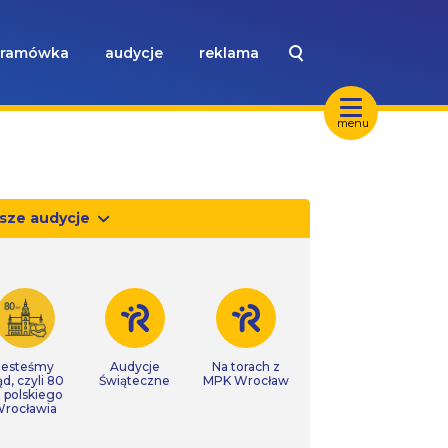
ramówka
audycje
reklama
menu
sze audycje
Jesteśmy
Audycje
Na torach z
ąd, czyli 80
Świąteczne
MPK Wrocław
t polskiego
rocławia