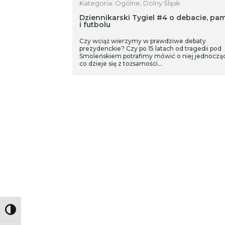
Kategoria: Ogólne, Dolny Śląsk
Dziennikarski Tygiel #4 o debacie, pam
i futbolu
Czy wciąż wierzymy w prawdziwe debaty
prezydenckie? Czy po 15 latach od tragedii pod
Smoleńskiem potrafimy mówić o niej jednocząc
co dzieje się z tożsamości…
Toggle High Contrast