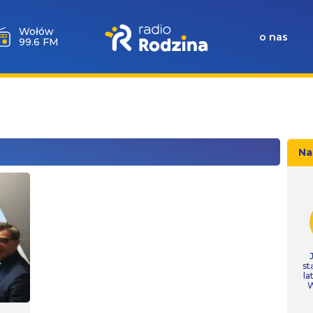
Wołów
o nas
99.6 FM
Na
st
la
W