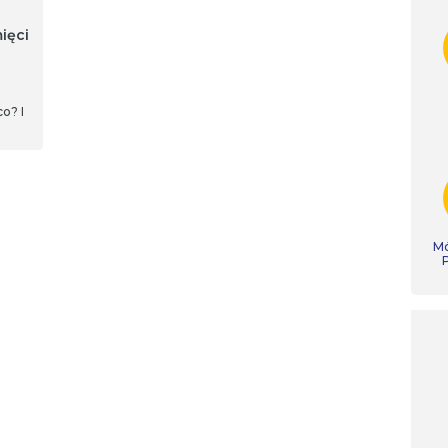
ięci
o? I
Mó