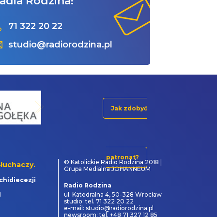
adia Rodzina!
71 322 20 22
studio@radiorodzina.pl
Jak zdobyć
patronat?
© Katolickie Radio Rodzina 2018 |
łuchaczy.
Grupa Medialna JOHANNEUM
chidiecezji
Radio Rodzina
1
ul. Katedralna 4, 50-328 Wrocław
studio: tel. 71 322 20 22
e-mail: studio@radiorodzina.pl
newsroom: tel. +48 71 327 12 85