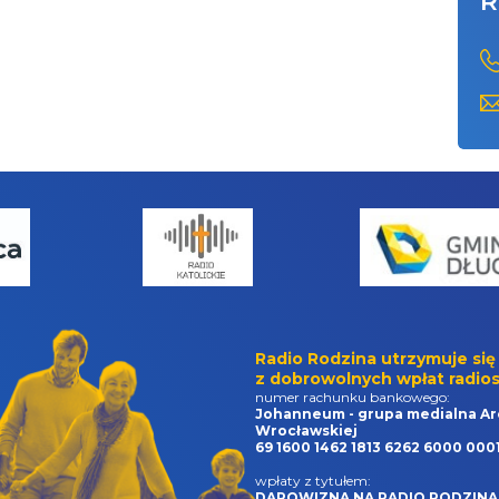
R
Radio Rodzina utrzymuje się
z dobrowolnych wpłat radios
numer rachunku bankowego:
Johanneum - grupa medialna Ar
Wrocławskiej
69 1600 1462 1813 6262 6000 000
wpłaty z tytułem:
DAROWIZNA NA RADIO RODZINA