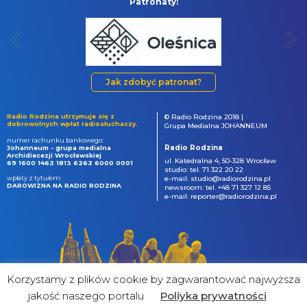
Patronaty:
Jak zdobyć patronat?
Radio Rodzina utrzymuje się z
© Radio Rodzina 2018 |
dobrowolnych wpłat radiosłuchaczy.
Grupa Medialna JOHANNEUM
numer rachunku bankowego:
Radio Rodzina
Johanneum - grupa medialna
Archidiecezji Wrocławskiej
ul. Katedralna 4, 50-328 Wrocław
69 1600 1462 1813 6262 6000 0001
studio: tel. 71 322 20 22
wpłaty z tytułem:
e-mail: studio@radiorodzina.pl
DAROWIZNA NA RADIO RODZINA
newsroom: tel. +48 71 327 12 85
e-mail: reporter@radiorodzina.pl
Korzystamy z plików cookie by zagwarantować najwyższa
jakość naszego portalu
Poliyka prywatności