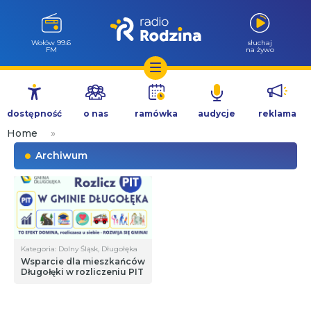
Wołów 99.6
słuchaj
FM
na żywo
Przejdź
do
dostępność
o nas
ramówka
audycje
reklama
treści
Home
»
Archiwum
Kategoria: Dolny Śląsk, Długołęka
Wsparcie dla mieszkańców
Długołęki w rozliczeniu PIT