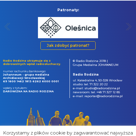
Patronaty:
Jak zdobyć patronat?
Radio Rodzina utrzymuje się z
© Radio Rodzina 2018 |
dobrowolnych wpłat radiosłuchaczy.
Grupa Medialna JOHANNEUM
numer rachunku bankowego:
Radio Rodzina
Johanneum - grupa medialna
Archidiecezji Wrocławskiej
ul. Katedralna 4, 50-328 Wrocław
69 1600 1462 1813 6262 6000 0001
studio: tel. 71 322 20 22
wpłaty z tytułem:
e-mail: studio@radiorodzina.pl
DAROWIZNA NA RADIO RODZINA
newsroom: tel. +48 71 327 12 85
e-mail: reporter@radiorodzina.pl
Korzystamy z plików cookie by zagwarantować najwyższa