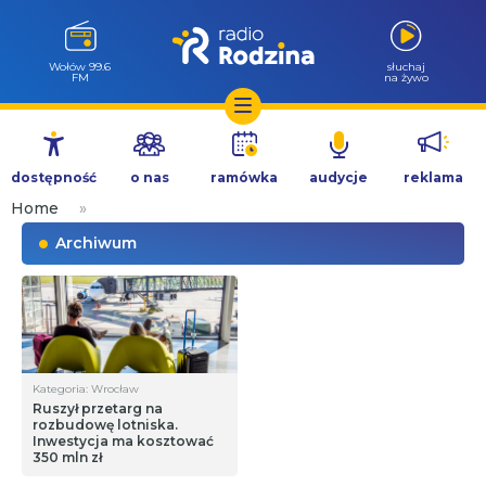
Wołów 99.6
słuchaj
FM
na żywo
Przejdź
do
dostępność
o nas
ramówka
audycje
reklama
treści
Home
»
Archiwum
Kategoria: Wrocław
Ruszył przetarg na
rozbudowę lotniska.
Inwestycja ma kosztować
350 mln zł