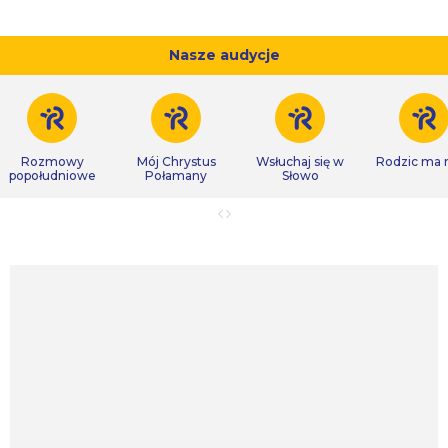
Nasze audycje
Rozmowy
Mój Chrystus
Wsłuchaj się w
Rodzic ma
popołudniowe
Połamany
Słowo