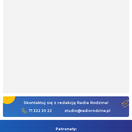
Skontaktuj się z redakcją Radia Rodzina!
71 322 20 22
studio@radiorodzina.pl
Patronaty: