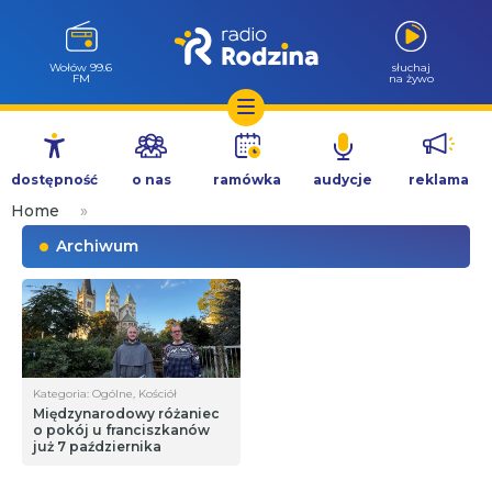
Wołów 99.6
słuchaj
FM
na żywo
Przejdź
do
dostępność
o nas
ramówka
audycje
reklama
treści
Home
»
Archiwum
Kategoria: Ogólne, Kościół
Międzynarodowy różaniec
o pokój u franciszkanów
już 7 października