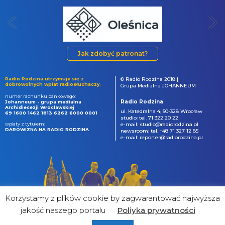
Jak zdobyć patronat?
Radio Rodzina utrzymuje się z
© Radio Rodzina 2018 |
dobrowolnych wpłat radiosłuchaczy.
Grupa Medialna JOHANNEUM
numer rachunku bankowego:
Radio Rodzina
Johanneum - grupa medialna
Archidiecezji Wrocławskiej
ul. Katedralna 4, 50-328 Wrocław
69 1600 1462 1813 6262 6000 0001
studio: tel. 71 322 20 22
wpłaty z tytułem:
e-mail: studio@radiorodzina.pl
DAROWIZNA NA RADIO RODZINA
newsroom: tel. +48 71 327 12 85
e-mail: reporter@radiorodzina.pl
Korzystamy z plików cookie by zagwarantować najwyższa
jakość naszego portalu
Poliyka prywatności