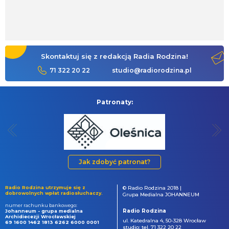
Skontaktuj się z redakcją Radia Rodzina!
71 322 20 22
studio@radiorodzina.pl
Patronaty:
Jak zdobyć patronat?
Radio Rodzina utrzymuje się z
© Radio Rodzina 2018 |
dobrowolnych wpłat radiosłuchaczy.
Grupa Medialna JOHANNEUM
numer rachunku bankowego:
Radio Rodzina
Johanneum - grupa medialna
Archidiecezji Wrocławskiej
ul. Katedralna 4, 50-328 Wrocław
69 1600 1462 1813 6262 6000 0001
studio: tel. 71 322 20 22