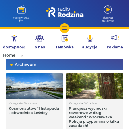
Wołów 99.6
słuchaj
FM
na żywo
Przejdź
do
dostępność
o nas
ramówka
audycje
reklama
treści
Home
»
Archiwum
Kategoria: Wrocław
Kategoria: Wrocław
Kosmonautów 11 listopada
Planujesz wycieczki
– obwodnica Leśnicy
rowerowe w długi
weekend? Wrocławska
Policja przypomina o kilku
zasadach!