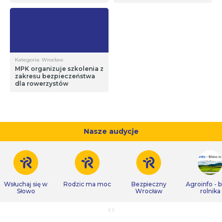
Kategoria: Wrocław
MPK organizuje szkolenia z
zakresu bezpieczeństwa
dla rowerzystów
Nasze audycje
Wsłuchaj się w
Rodzic ma moc
Bezpieczny
Agroinfo - b
Słowo
Wrocław
rolnika