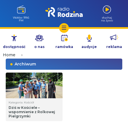
Wołów 99.6
słuchaj
FM
na żywo
Przejdź
do
dostępność
o nas
ramówka
audycje
reklama
treści
Home
»
Archiwum
Kategoria: Kościół
Dziś w Kościele –
wspomnienie z Rolkowej
Pielgrzymki