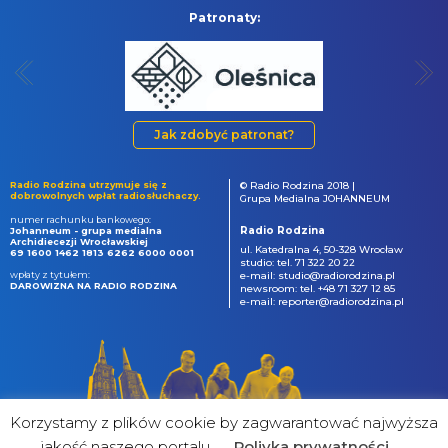
Patronaty:
Jak zdobyć patronat?
Radio Rodzina utrzymuje się z
© Radio Rodzina 2018 |
dobrowolnych wpłat radiosłuchaczy.
Grupa Medialna JOHANNEUM
numer rachunku bankowego:
Radio Rodzina
Johanneum - grupa medialna
Archidiecezji Wrocławskiej
ul. Katedralna 4, 50-328 Wrocław
69 1600 1462 1813 6262 6000 0001
studio: tel. 71 322 20 22
wpłaty z tytułem:
e-mail: studio@radiorodzina.pl
DAROWIZNA NA RADIO RODZINA
newsroom: tel. +48 71 327 12 85
e-mail: reporter@radiorodzina.pl
Korzystamy z plików cookie by zagwarantować najwyższa
jakość naszego portalu
Poliyka prywatności