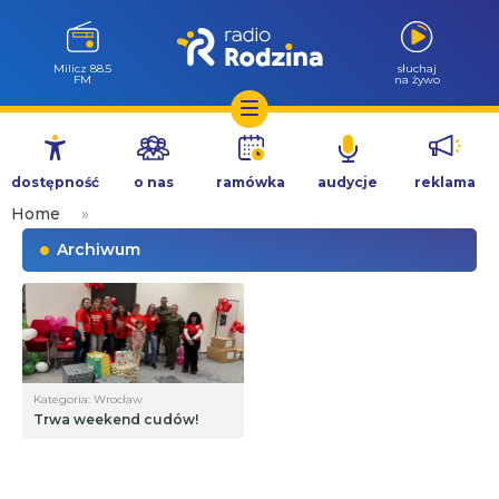
Milicz 88.5
słuchaj
FM
na żywo
Przejdź
do
dostępność
o nas
ramówka
audycje
reklama
treści
Home
»
Archiwum
Kategoria: Wrocław
Trwa weekend cudów!