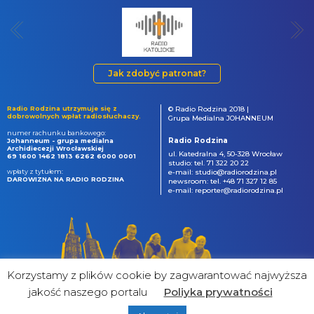
Jak zdobyć patronat?
Radio Rodzina utrzymuje się z
© Radio Rodzina 2018 |
dobrowolnych wpłat radiosłuchaczy.
Grupa Medialna JOHANNEUM
numer rachunku bankowego:
Radio Rodzina
Johanneum - grupa medialna
Archidiecezji Wrocławskiej
ul. Katedralna 4, 50-328 Wrocław
69 1600 1462 1813 6262 6000 0001
studio: tel. 71 322 20 22
wpłaty z tytułem:
e-mail: studio@radiorodzina.pl
DAROWIZNA NA RADIO RODZINA
newsroom: tel. +48 71 327 12 85
e-mail: reporter@radiorodzina.pl
Korzystamy z plików cookie by zagwarantować najwyższa
jakość naszego portalu
Poliyka prywatności