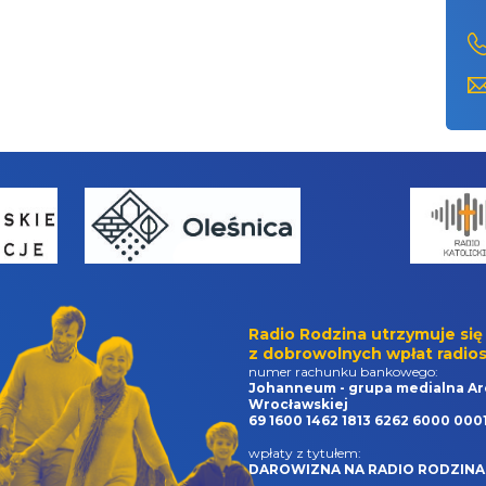
Radio Rodzina utrzymuje się
z dobrowolnych wpłat radios
numer rachunku bankowego:
Johanneum - grupa medialna Ar
Wrocławskiej
69 1600 1462 1813 6262 6000 000
wpłaty z tytułem:
DAROWIZNA NA RADIO RODZINA