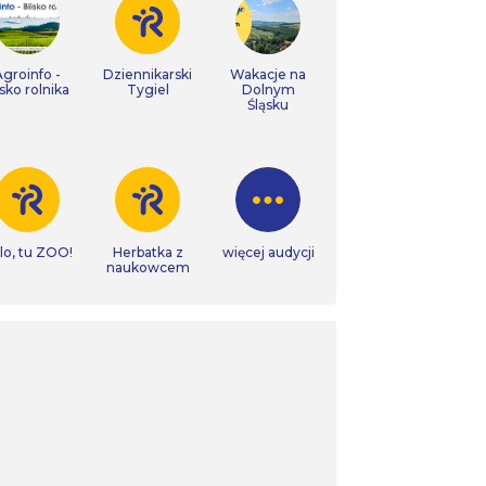
Agroinfo -
Dziennikarski
Wakacje na
isko rolnika
Tygiel
Dolnym
Śląsku
lo, tu ZOO!
Herbatka z
więcej audycji
naukowcem