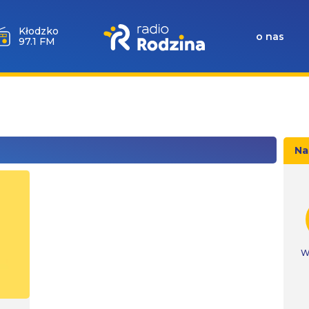
Kłodzko
o nas
97.1 FM
Na
W