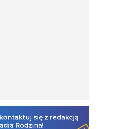
kontaktuj się z redakcją
adia Rodzina!