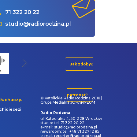
71 322 20 22
studio@radiorodzina.pl
Jak zdobyć
patronat?
© Katolickie Radio Rodzina 2018 |
łuchaczy.
Grupa Medialna JOHANNEUM
chidiecezji
Radio Rodzina
1
ul. Katedralna 4, 50-328 Wrocław
studio: tel. 71 322 20 22
e-mail: studio@radiorodzina.pl
newsroom: tel. +48 71 327 12 85
e-mail: reporter@radiorodzina.pl