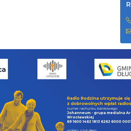
R
Radio Rodzina utrzymuje się
z dobrowolnych wpłat radios
numer rachunku bankowego:
Johanneum - grupa medialna Ar
Wrocławskiej
69 1600 1462 1813 6262 6000 000
wpłaty z tytułem: