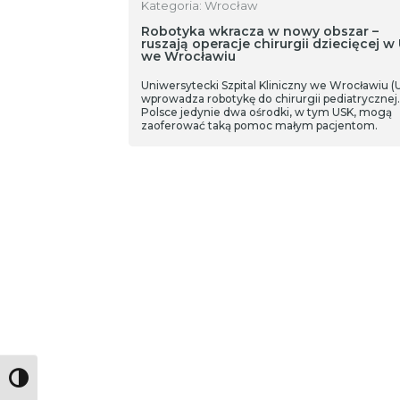
Kategoria: Wrocław
Robotyka wkracza w nowy obszar –
ruszają operacje chirurgii dziecięcej w
we Wrocławiu
Uniwersytecki Szpital Kliniczny we Wrocławiu (
wprowadza robotykę do chirurgii pediatrycznej
Polsce jedynie dwa ośrodki, w tym USK, mogą
zaoferować taką pomoc małym pacjentom.
Toggle High Contrast