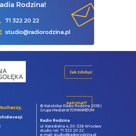
adia Rodzina!
71 322 20 22
studio@radiorodzina.pl
Jak zdobyć
patronat?
© Katolickie Radio Rodzina 2018 |
łuchaczy.
Grupa Medialna JOHANNEUM
chidiecezji
Radio Rodzina
1
ul. Katedralna 4, 50-328 Wrocław
studio: tel. 71 322 20 22
e-mail: studio@radiorodzina.pl