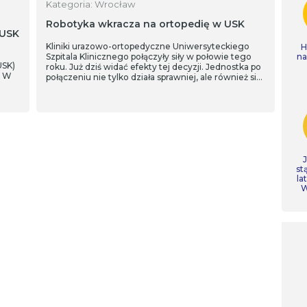
Kategoria: Wrocław
Robotyka wkracza na ortopedię w USK
 USK
Kliniki urazowo-ortopedyczne Uniwersyteckiego
H
Szpitala Klinicznego połączyły siły w połowie tego
n
USK)
roku. Już dziś widać efekty tej decyzji. Jednostka po
. W
połączeniu nie tylko działa sprawniej, ale również się
rozwija. Ortopedzi USK jako jedyni w kraju w
uniwersyteckiej i publicznej placówce ochrony
zdrowia korzystają z najnowocześniejszego robota,
który wspiera ich przy endoprotezoplastyce stawów
kolanowych. Pierwsze zabiegi zakończone, a
pacjenci właśnie zostają wypisani do domu.
st
la
W