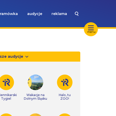
ramówka
audycje
reklama
menu
sze audycje
iennikarski
Wakacje na
Halo, tu
Tygiel
Dolnym Śląsku
ZOO!