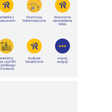
erbatka z
Rozmowy
Wieczorne
aukowcem
Matematyczne
opowiadania
WKA
Jesteśmy
Audycje
więcej
ąd, czyli 80
Świąteczne
audycji
t polskiego
rocławia