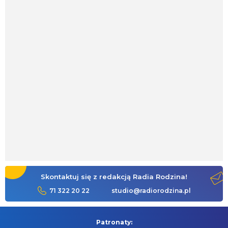
Skontaktuj się z redakcją Radia Rodzina!
71 322 20 22
studio@radiorodzina.pl
Patronaty: