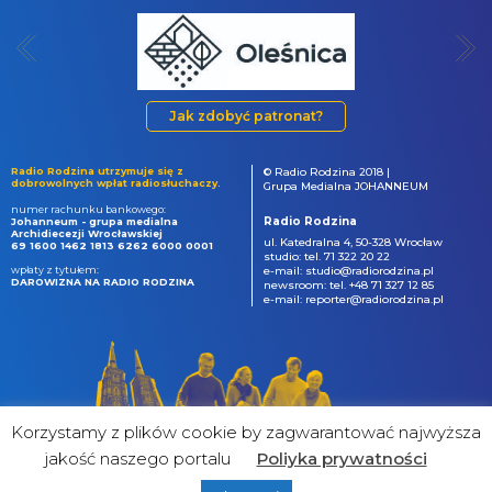
Jak zdobyć patronat?
Radio Rodzina utrzymuje się z
© Radio Rodzina 2018 |
dobrowolnych wpłat radiosłuchaczy.
Grupa Medialna JOHANNEUM
numer rachunku bankowego:
Radio Rodzina
Johanneum - grupa medialna
Archidiecezji Wrocławskiej
ul. Katedralna 4, 50-328 Wrocław
69 1600 1462 1813 6262 6000 0001
studio: tel. 71 322 20 22
wpłaty z tytułem:
e-mail: studio@radiorodzina.pl
DAROWIZNA NA RADIO RODZINA
newsroom: tel. +48 71 327 12 85
e-mail: reporter@radiorodzina.pl
Korzystamy z plików cookie by zagwarantować najwyższa
jakość naszego portalu
Poliyka prywatności