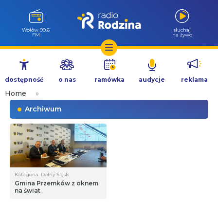
Wołów 99.6
słuchaj
FM
na żywo
Przejdź
do
dostępność
o nas
ramówka
audycje
reklama
treści
Home
»
Archiwum
Kategoria: Dolny Śląsk
Gmina Przemków z oknem
na świat