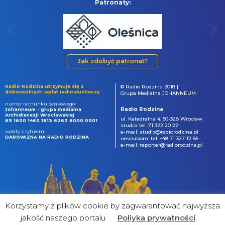
Patronaty:
Jak zdobyć patronat?
Radio Rodzina utrzymuje się z
© Radio Rodzina 2018 |
dobrowolnych wpłat radiosłuchaczy.
Grupa Medialna JOHANNEUM
numer rachunku bankowego:
Radio Rodzina
Johanneum - grupa medialna
Archidiecezji Wrocławskiej
ul. Katedralna 4, 50-328 Wrocław
69 1600 1462 1813 6262 6000 0001
studio: tel. 71 322 20 22
wpłaty z tytułem:
e-mail: studio@radiorodzina.pl
DAROWIZNA NA RADIO RODZINA
newsroom: tel. +48 71 327 12 85
e-mail: reporter@radiorodzina.pl
Korzystamy z plików cookie by zagwarantować najwyższa
jakość naszego portalu
Poliyka prywatności