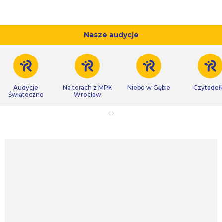
Nasze audycje
Audycje
Na torach z MPK
Niebo w Gębie
Czytadeł
Świąteczne
Wrocław