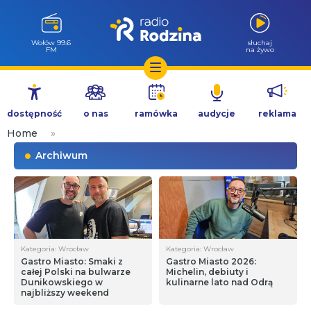
Wołów 99.6
słuchaj
FM
na żywo
Przejdź
do
dostępność
o nas
ramówka
audycje
reklama
treści
Home
»
Archiwum
Kategoria: Wrocław
Kategoria: Wrocław
Gastro Miasto: Smaki z
Gastro Miasto 2026:
całej Polski na bulwarze
Michelin, debiuty i
Dunikowskiego w
kulinarne lato nad Odrą
najbliższy weekend