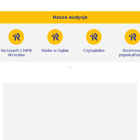
Nasze audycje
Na torach z MPK
Niebo w Gębie
Czytadełko
Rozmow
Wrocław
popołudni