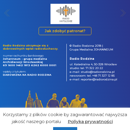
Jak zdobyć patronat?
Radio Rodzina utrzymuje się z
© Radio Rodzina 2018 |
dobrowolnych wpłat radiosłuchaczy.
Grupa Medialna JOHANNEUM
numer rachunku bankowego:
Radio Rodzina
Johanneum - grupa medialna
Archidiecezji Wrocławskiej
ul. Katedralna 4, 50-328 Wrocław
69 1600 1462 1813 6262 6000 0001
studio: tel. 71 322 20 22
wpłaty z tytułem:
e-mail: studio@radiorodzina.pl
DAROWIZNA NA RADIO RODZINA
newsroom: tel. +48 71 327 12 85
e-mail: reporter@radiorodzina.pl
Korzystamy z plików cookie by zagwarantować najwyższa
jakość naszego portalu
Poliyka prywatności