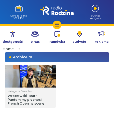
Góra Igliczna
słuchaj
107.2 FM
na żywo
Przejdź
do
dostępność
o nas
ramówka
audycje
reklama
treści
Home
»
Archiwum
Kategoria: Wrocław
Wrocławski Teatr
Pantomimy przenosi
French Open na scenę