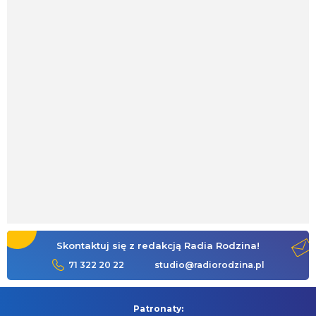
Skontaktuj się z redakcją Radia Rodzina!
71 322 20 22
studio@radiorodzina.pl
Patronaty: