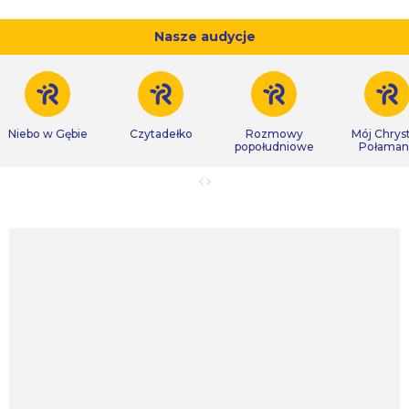
Nasze audycje
Niebo w Gębie
Czytadełko
Rozmowy
Mój Chrys
popołudniowe
Połaman