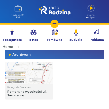
Wołów 99.6
słuchaj
FM
na żywo
Przejdź
do
dostępność
o nas
ramówka
audycje
reklama
treści
Home
»
Archiwum
Kategoria: Wrocław
Remont na wysokości ul.
Jastrzębiej