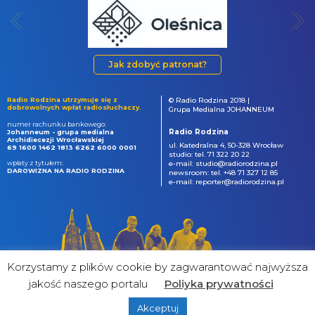
Jak zdobyć patronat?
Radio Rodzina utrzymuje się z
© Radio Rodzina 2018 |
dobrowolnych wpłat radiosłuchaczy.
Grupa Medialna JOHANNEUM
numer rachunku bankowego:
Radio Rodzina
Johanneum - grupa medialna
Archidiecezji Wrocławskiej
ul. Katedralna 4, 50-328 Wrocław
69 1600 1462 1813 6262 6000 0001
studio: tel. 71 322 20 22
wpłaty z tytułem:
e-mail: studio@radiorodzina.pl
DAROWIZNA NA RADIO RODZINA
newsroom: tel. +48 71 327 12 85
e-mail: reporter@radiorodzina.pl
Korzystamy z plików cookie by zagwarantować najwyższa
jakość naszego portalu
Poliyka prywatności
Akceptuj
powered by
&