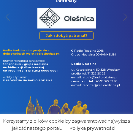
Patronaty:
Jak zdobyć patronat?
Radio Rodzina utrzymuje się z
© Radio Rodzina 2018 |
dobrowolnych wpłat radiosłuchaczy.
Grupa Medialna JOHANNEUM
numer rachunku bankowego:
Radio Rodzina
Johanneum - grupa medialna
Archidiecezji Wrocławskiej
ul. Katedralna 4, 50-328 Wrocław
69 1600 1462 1813 6262 6000 0001
studio: tel. 71 322 20 22
wpłaty z tytułem:
e-mail: studio@radiorodzina.pl
DAROWIZNA NA RADIO RODZINA
newsroom: tel. +48 71 327 12 85
e-mail: reporter@radiorodzina.pl
Korzystamy z plików cookie by zagwarantować najwyższa
jakość naszego portalu
Poliyka prywatności