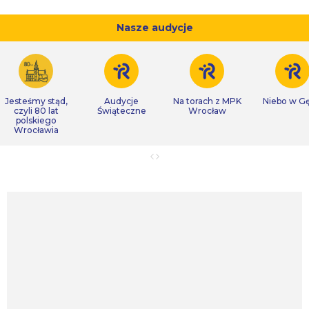
Nasze audycje
Jesteśmy stąd,
Audycje
Na torach z MPK
Niebo w Gę
czyli 80 lat
Świąteczne
Wrocław
polskiego
Wrocławia