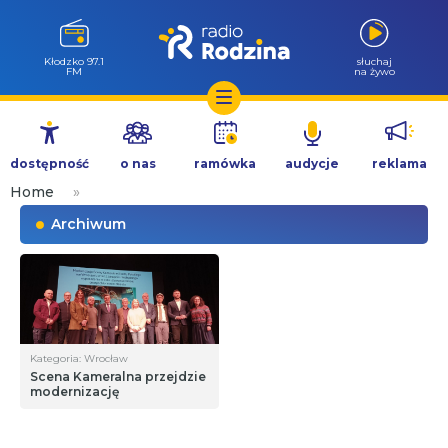
Kłodzko 97.1
słuchaj
FM
na żywo
Przejdź
do
dostępność
o nas
ramówka
audycje
reklama
treści
Home
»
Archiwum
Kategoria: Wrocław
Scena Kameralna przejdzie
modernizację