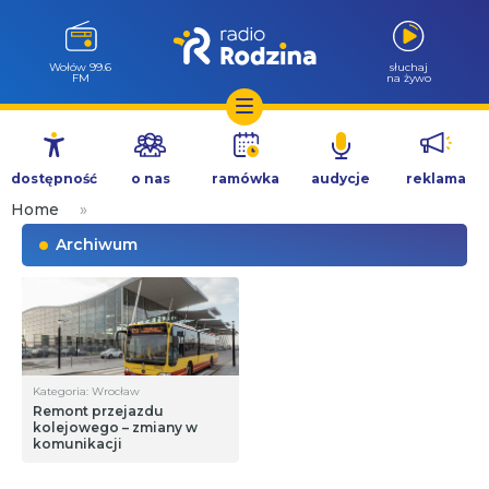
Wołów 99.6
słuchaj
FM
na żywo
Przejdź
do
dostępność
o nas
ramówka
audycje
reklama
treści
Home
»
Archiwum
Kategoria: Wrocław
Remont przejazdu
kolejowego – zmiany w
komunikacji