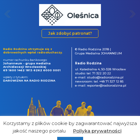
Jak zdobyć patronat?
Radio Rodzina utrzymuje się z
© Radio Rodzina 2018 |
dobrowolnych wpłat radiosłuchaczy.
Grupa Medialna JOHANNEUM
numer rachunku bankowego:
Radio Rodzina
Johanneum - grupa medialna
Archidiecezji Wrocławskiej
ul. Katedralna 4, 50-328 Wrocław
69 1600 1462 1813 6262 6000 0001
studio: tel. 71 322 20 22
wpłaty z tytułem:
e-mail: studio@radiorodzina.pl
DAROWIZNA NA RADIO RODZINA
newsroom: tel. +48 71 327 12 85
e-mail: reporter@radiorodzina.pl
Korzystamy z plików cookie by zagwarantować najwyższa
jakość naszego portalu
Poliyka prywatności