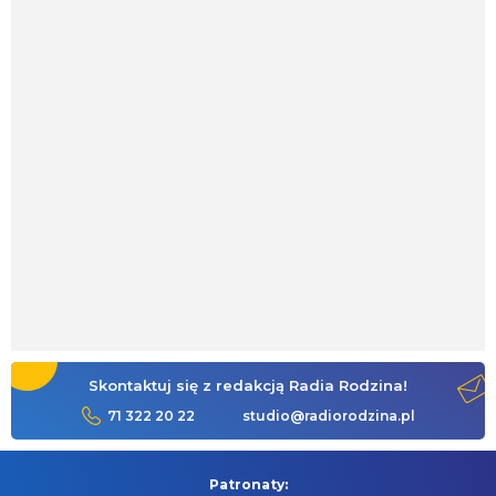
Skontaktuj się z redakcją Radia Rodzina!
71 322 20 22
studio@radiorodzina.pl
Patronaty: