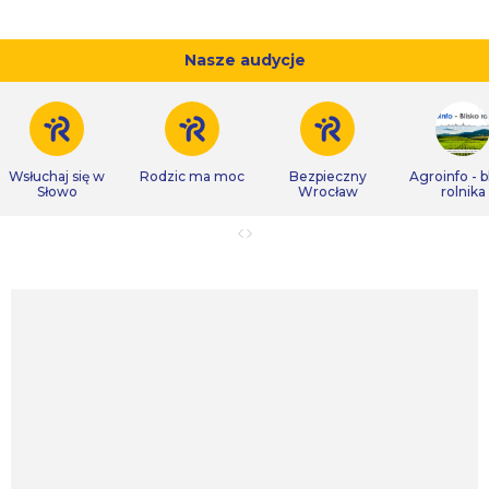
Nasze audycje
Wsłuchaj się w
Rodzic ma moc
Bezpieczny
Agroinfo - b
Słowo
Wrocław
rolnika