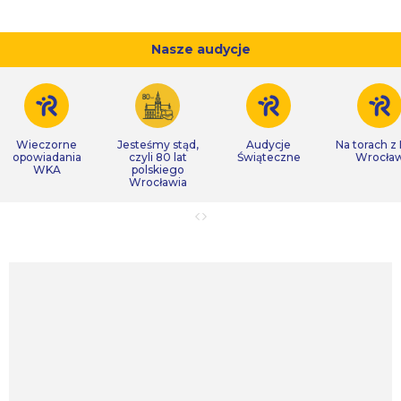
Nasze audycje
Wieczorne
Jesteśmy stąd,
Audycje
Na torach z
opowiadania
czyli 80 lat
Świąteczne
Wrocła
WKA
polskiego
Wrocławia