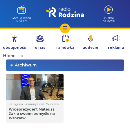
Góra Igliczna
słuchaj
107.2 FM
na żywo
Przejdź
do
dostępność
o nas
ramówka
audycje
reklama
treści
Home
»
Archiwum
Kategoria: Poranny Gość, Wrocław
Wiceprezydent Mateusz
Żak o swoim pomyśle na
Wrocław