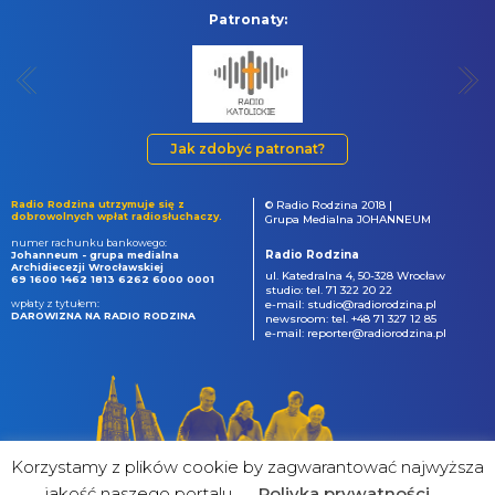
Patronaty:
Jak zdobyć patronat?
Radio Rodzina utrzymuje się z
© Radio Rodzina 2018 |
dobrowolnych wpłat radiosłuchaczy.
Grupa Medialna JOHANNEUM
numer rachunku bankowego:
Radio Rodzina
Johanneum - grupa medialna
Archidiecezji Wrocławskiej
ul. Katedralna 4, 50-328 Wrocław
69 1600 1462 1813 6262 6000 0001
studio: tel. 71 322 20 22
wpłaty z tytułem:
e-mail: studio@radiorodzina.pl
DAROWIZNA NA RADIO RODZINA
newsroom: tel. +48 71 327 12 85
e-mail: reporter@radiorodzina.pl
Korzystamy z plików cookie by zagwarantować najwyższa
jakość naszego portalu
Poliyka prywatności