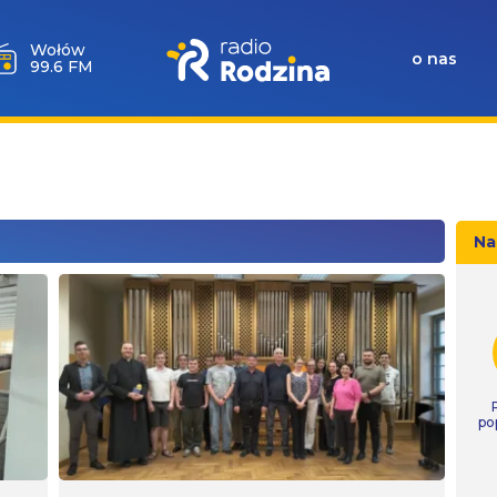
Wołów
o nas
99.6 FM
Na
po