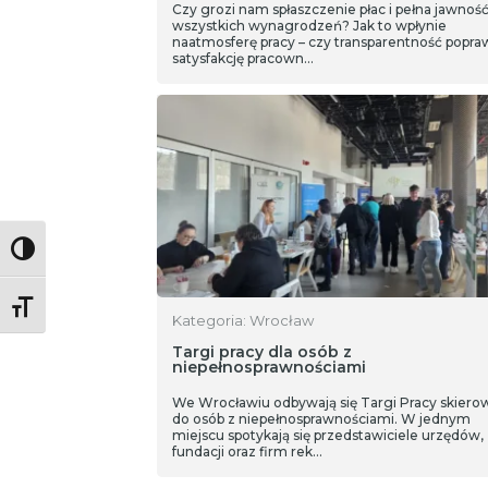
Czy grozi nam spłaszczenie płac i pełna jawnoś
wszystkich wynagrodzeń? Jak to wpłynie
naatmosferę pracy – czy transparentność popra
satysfakcję pracown…
Toggle High Contrast
Toggle Font size
Kategoria: Wrocław
Targi pracy dla osób z
niepełnosprawnościami
We Wrocławiu odbywają się Targi Pracy skier
do osób z niepełnosprawnościami. W jednym
miejscu spotykają się przedstawiciele urzędów,
fundacji oraz firm rek…