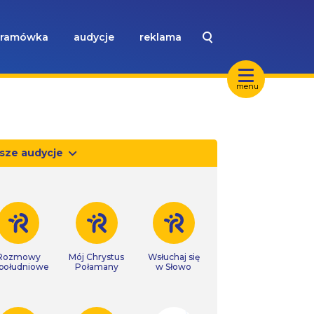
ramówka
audycje
reklama
menu
sze audycje
Rozmowy
Mój Chrystus
Wsłuchaj się
południowe
Połamany
w Słowo