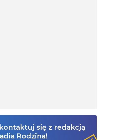
kontaktuj się z redakcją
adia Rodzina!