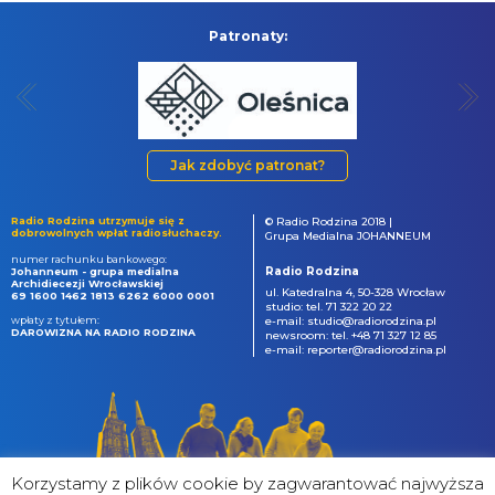
Patronaty:
Jak zdobyć patronat?
Radio Rodzina utrzymuje się z
© Radio Rodzina 2018 |
dobrowolnych wpłat radiosłuchaczy.
Grupa Medialna JOHANNEUM
numer rachunku bankowego:
Radio Rodzina
Johanneum - grupa medialna
Archidiecezji Wrocławskiej
ul. Katedralna 4, 50-328 Wrocław
69 1600 1462 1813 6262 6000 0001
studio: tel. 71 322 20 22
wpłaty z tytułem:
e-mail: studio@radiorodzina.pl
DAROWIZNA NA RADIO RODZINA
newsroom: tel. +48 71 327 12 85
e-mail: reporter@radiorodzina.pl
Korzystamy z plików cookie by zagwarantować najwyższa