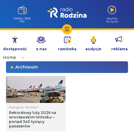
Wołów 99.6
słuchaj
FM
na żywo
Przejdź
do
dostępność
o nas
ramówka
audycje
reklama
treści
Home
»
Archiwum
Kategoria: Wrocław
Rekordowy luty 2026 na
wrocławskim lotnisku –
ponad 340 tysięcy
pasażerów