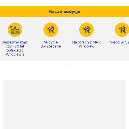
Nasze audycje
Jesteśmy stąd,
Audycje
Na torach z MPK
Niebo w Gę
czyli 80 lat
Świąteczne
Wrocław
polskiego
Wrocławia