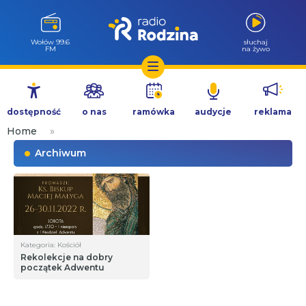
Wołów 99.6
słuchaj
FM
na żywo
Przejdź
do
dostępność
o nas
ramówka
audycje
reklama
treści
Home
»
Archiwum
Kategoria: Kościół
Rekolekcje na dobry
początek Adwentu