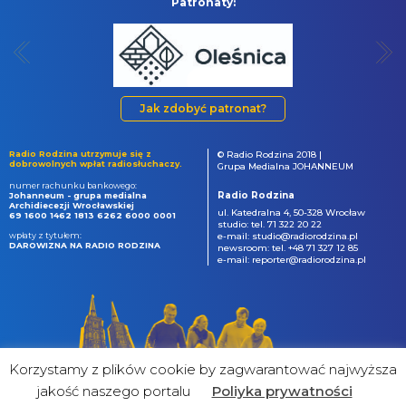
Patronaty:
Jak zdobyć patronat?
Radio Rodzina utrzymuje się z
© Radio Rodzina 2018 |
dobrowolnych wpłat radiosłuchaczy.
Grupa Medialna JOHANNEUM
numer rachunku bankowego:
Radio Rodzina
Johanneum - grupa medialna
Archidiecezji Wrocławskiej
ul. Katedralna 4, 50-328 Wrocław
69 1600 1462 1813 6262 6000 0001
studio: tel. 71 322 20 22
wpłaty z tytułem:
e-mail: studio@radiorodzina.pl
DAROWIZNA NA RADIO RODZINA
newsroom: tel. +48 71 327 12 85
e-mail: reporter@radiorodzina.pl
Korzystamy z plików cookie by zagwarantować najwyższa
jakość naszego portalu
Poliyka prywatności