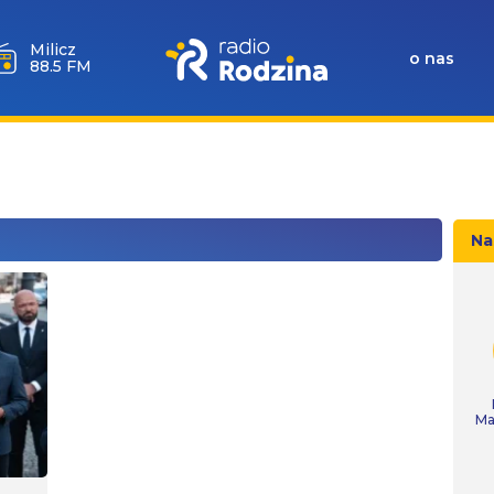
Milicz
o nas
88.5 FM
Na
Ma