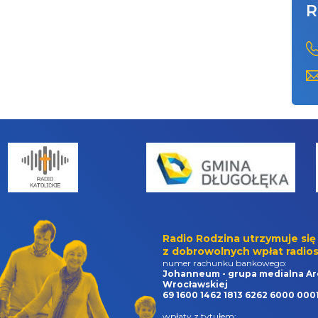
R
Radio Rodzina utrzymuje się
z dobrowolnych wpłat radios
numer rachunku bankowego:
Johanneum - grupa medialna Ar
Wrocławskiej
69 1600 1462 1813 6262 6000 000
wpłaty z tytułem: