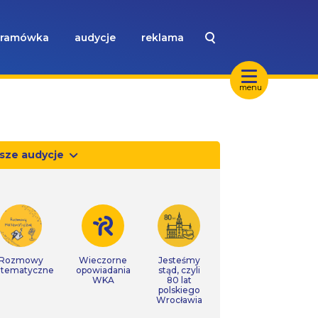
ramówka
audycje
reklama
menu
sze audycje
Rozmowy
Wieczorne
Jesteśmy
tematyczne
opowiadania
stąd, czyli
WKA
80 lat
polskiego
Wrocławia