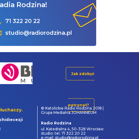
adia Rodzina!
71 322 20 22
studio@radiorodzina.pl
Jak zdobyć
patronat?
© Katolickie Radio Rodzina 2018 |
łuchaczy.
Grupa Medialna JOHANNEUM
chidiecezji
Radio Rodzina
1
ul. Katedralna 4, 50-328 Wrocław
studio: tel. 71 322 20 22
e-mail: studio@radiorodzina.pl