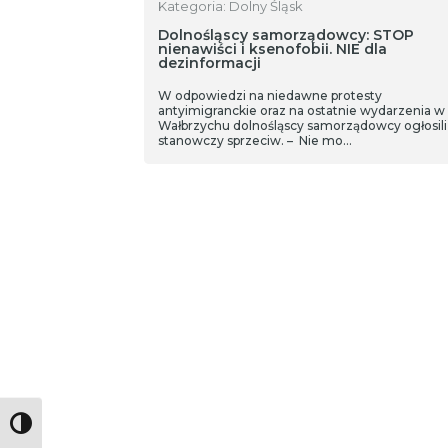
Kategoria: Dolny Śląsk
Dolnośląscy samorządowcy: STOP
nienawiści i ksenofobii. NIE dla
dezinformacji
W odpowiedzi na niedawne protesty
antyimigranckie oraz na ostatnie wydarzenia w
Wałbrzychu dolnośląscy samorządowcy ogłosili
stanowczy sprzeciw. – Nie mo…
Toggle High Contrast