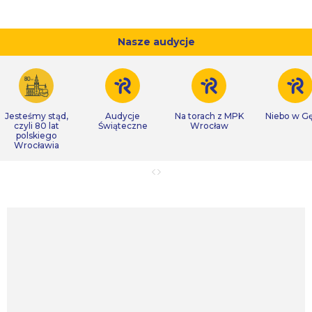
Nasze audycje
Jesteśmy stąd,
Audycje
Na torach z MPK
Niebo w Gę
czyli 80 lat
Świąteczne
Wrocław
polskiego
Wrocławia