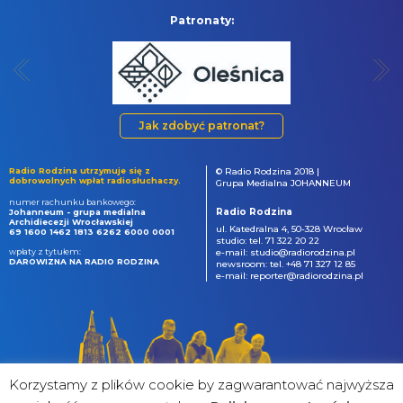
Patronaty:
Jak zdobyć patronat?
Radio Rodzina utrzymuje się z
© Radio Rodzina 2018 |
dobrowolnych wpłat radiosłuchaczy.
Grupa Medialna JOHANNEUM
numer rachunku bankowego:
Radio Rodzina
Johanneum - grupa medialna
Archidiecezji Wrocławskiej
ul. Katedralna 4, 50-328 Wrocław
69 1600 1462 1813 6262 6000 0001
studio: tel. 71 322 20 22
wpłaty z tytułem:
e-mail: studio@radiorodzina.pl
DAROWIZNA NA RADIO RODZINA
newsroom: tel. +48 71 327 12 85
e-mail: reporter@radiorodzina.pl
Korzystamy z plików cookie by zagwarantować najwyższa