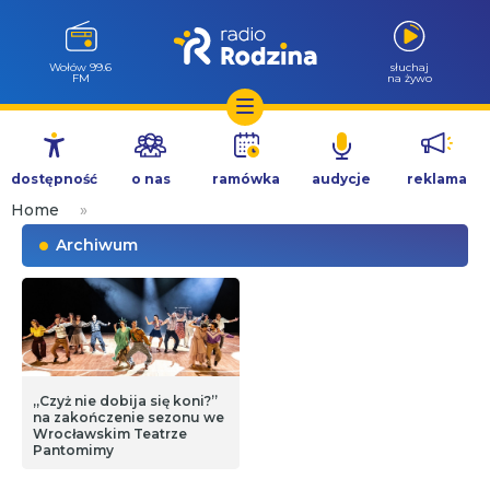
Wołów 99.6
słuchaj
FM
na żywo
Przejdź
do
dostępność
o nas
ramówka
audycje
reklama
treści
Home
»
Archiwum
„Czyż nie dobija się koni?”
na zakończenie sezonu we
Wrocławskim Teatrze
Pantomimy