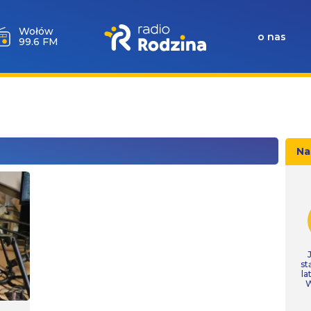
Milicz
o nas
88.5 FM
Na
st
la
W