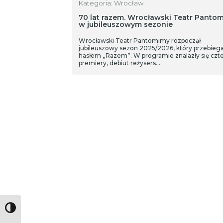
Kategoria: Wrocław
70 lat razem. Wrocławski Teatr Panto
w jubileuszowym sezonie
Wrocławski Teatr Pantomimy rozpoczął
jubileuszowy sezon 2025/2026, który przebieg
hasłem „Razem”. W programie znalazły się czt
premiery, debiut reżysers…
Toggle High Contrast