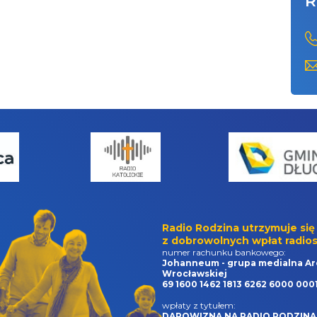
R
Radio Rodzina utrzymuje się
z dobrowolnych wpłat radios
numer rachunku bankowego:
Johanneum - grupa medialna Ar
Wrocławskiej
69 1600 1462 1813 6262 6000 000
wpłaty z tytułem:
DAROWIZNA NA RADIO RODZINA