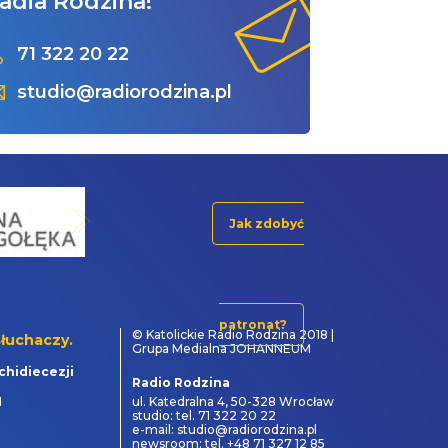
adia Rodzina!
71 322 20 22
studio@radiorodzina.pl
Jak zdobyć
patronat?
© Katolickie Radio Rodzina 2018 |
łuchaczy.
Grupa Medialna JOHANNEUM
chidiecezji
Radio Rodzina
1
ul. Katedralna 4, 50-328 Wrocław
studio: tel. 71 322 20 22
e-mail: studio@radiorodzina.pl
newsroom: tel. +48 71 327 12 85