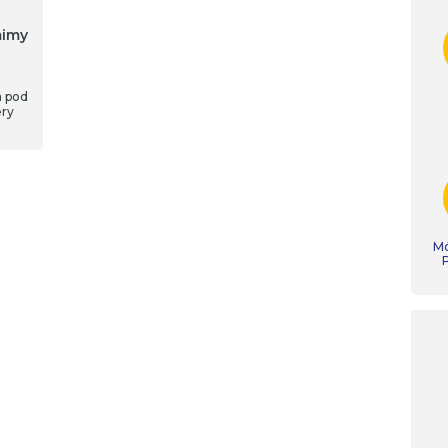
mimy
a pod
ery
Mó