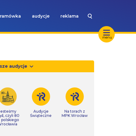
ramówka
audycje
reklama
menu
sze audycje
Jesteśmy
Audycje
Na torach z
ąd, czyli 80
Świąteczne
MPK Wrocław
t polskiego
rocławia