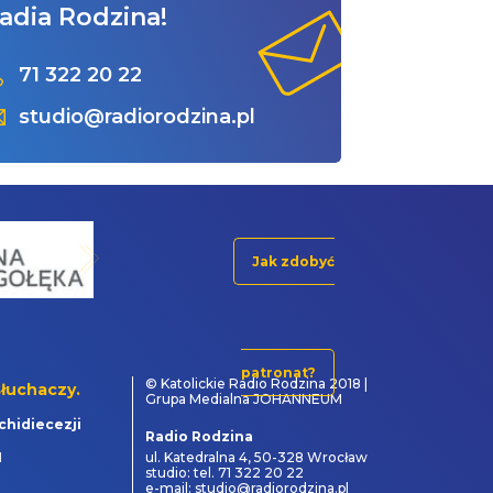
adia Rodzina!
71 322 20 22
studio@radiorodzina.pl
Jak zdobyć
patronat?
© Katolickie Radio Rodzina 2018 |
łuchaczy.
Grupa Medialna JOHANNEUM
chidiecezji
Radio Rodzina
1
ul. Katedralna 4, 50-328 Wrocław
studio: tel. 71 322 20 22
e-mail: studio@radiorodzina.pl