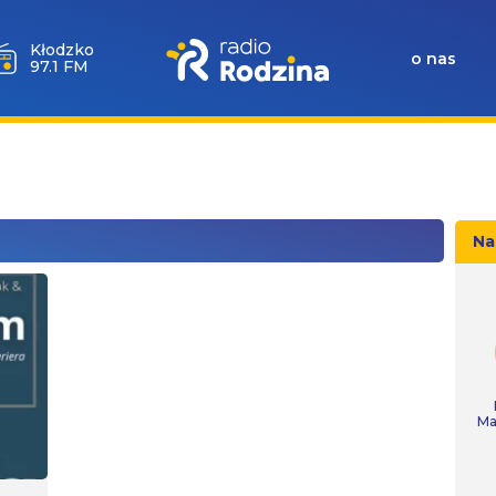
Wołów
o nas
99.6 FM
Na
Ma