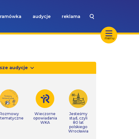
ramówka
audycje
reklama
menu
sze audycje
Rozmowy
Wieczorne
Jesteśmy
tematyczne
opowiadania
stąd, czyli
WKA
80 lat
polskiego
Wrocławia