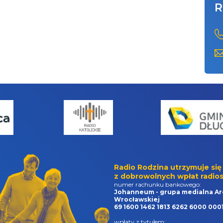
R
Radio Rodzina utrzymuje się
z dobrowolnych wpłat radios
numer rachunku bankowego:
Johanneum - grupa medialna Ar
Wrocławskiej
69 1600 1462 1813 6262 6000 000
wpłaty z tytułem: