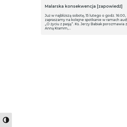
Malarska konsekwencja [zapowiedź]
Już w najbliższą sobotę, 15 lutego o godz. 16:00,
zapraszamy na kolejne spotkanie w ramach audy
„O życiu z pasją”. Ks. Jerzy Babiak porozmawia 
Anną Kramm,…
Toggle High Contrast