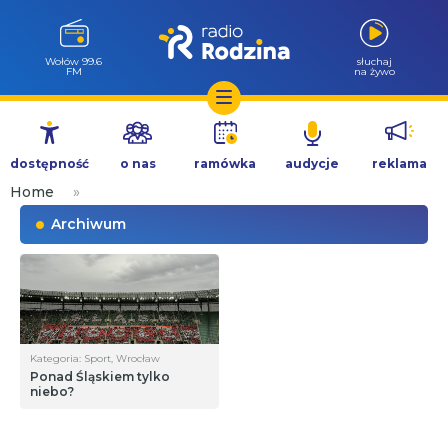
Wołów 99.6
słuchaj
FM
na żywo
Przejdź
do
dostępność
o nas
ramówka
audycje
reklama
treści
Home
»
Archiwum
Kategoria: Sport, Wrocław
Ponad Śląskiem tylko
niebo?