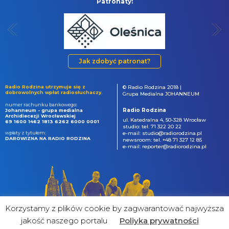
Patronaty:
Jak zdobyć patronat?
Radio Rodzina utrzymuje się z
© Radio Rodzina 2018 |
dobrowolnych wpłat radiosłuchaczy.
Grupa Medialna JOHANNEUM
numer rachunku bankowego:
Radio Rodzina
Johanneum - grupa medialna
Archidiecezji Wrocławskiej
ul. Katedralna 4, 50-328 Wrocław
69 1600 1462 1813 6262 6000 0001
studio: tel. 71 322 20 22
wpłaty z tytułem:
e-mail: studio@radiorodzina.pl
DAROWIZNA NA RADIO RODZINA
newsroom: tel. +48 71 327 12 85
e-mail: reporter@radiorodzina.pl
Korzystamy z plików cookie by zagwarantować najwyższa
jakość naszego portalu
Poliyka prywatności