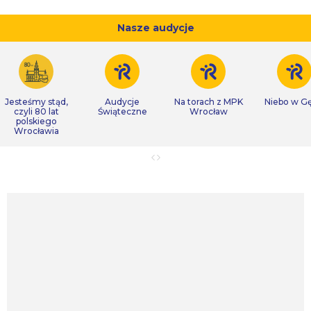
Nasze audycje
Jesteśmy stąd,
Audycje
Na torach z MPK
Niebo w Gę
czyli 80 lat
Świąteczne
Wrocław
polskiego
Wrocławia