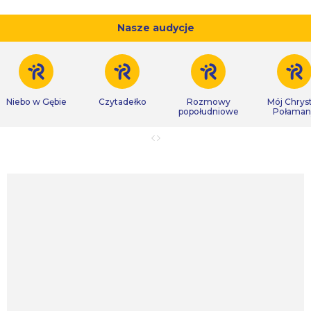
Nasze audycje
Niebo w Gębie
Czytadełko
Rozmowy
Mój Chrys
popołudniowe
Połaman