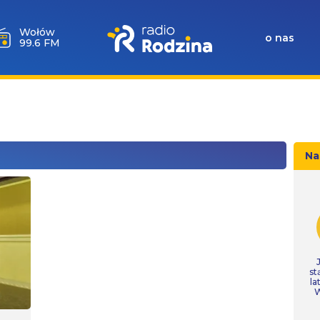
Wołów
o nas
99.6 FM
Na
st
la
W