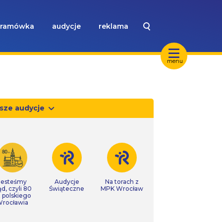
ramówka
audycje
reklama
menu
sze audycje
Jesteśmy
Audycje
Na torach z
ąd, czyli 80
Świąteczne
MPK Wrocław
t polskiego
rocławia