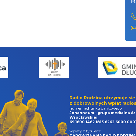
R
Radio Rodzina utrzymuje się
z dobrowolnych wpłat radios
numer rachunku bankowego:
Johanneum - grupa medialna Ar
Wrocławskiej
69 1600 1462 1813 6262 6000 000
wpłaty z tytułem:
DAROWIZNA NA RADIO RODZINA