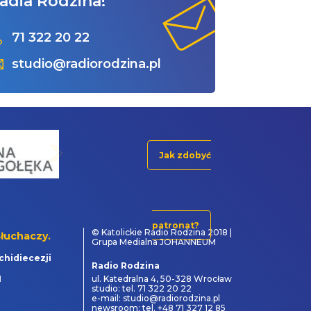
adia Rodzina!
71 322 20 22
studio@radiorodzina.pl
Jak zdobyć
patronat?
© Katolickie Radio Rodzina 2018 |
łuchaczy.
Grupa Medialna JOHANNEUM
chidiecezji
Radio Rodzina
1
ul. Katedralna 4, 50-328 Wrocław
studio: tel. 71 322 20 22
e-mail: studio@radiorodzina.pl
newsroom: tel. +48 71 327 12 85