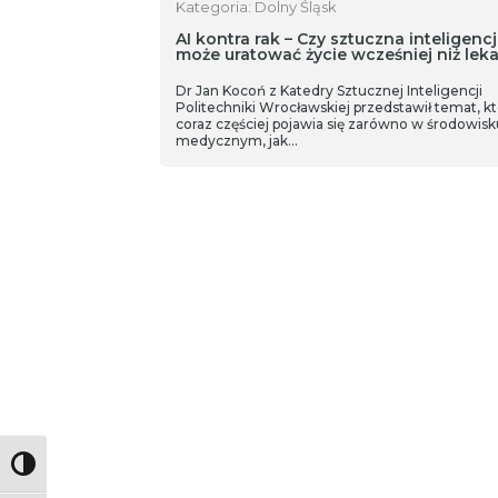
Kategoria: Dolny Śląsk
AI kontra rak – Czy sztuczna inteligenc
może uratować życie wcześniej niż leka
Dr Jan Kocoń z Katedry Sztucznej Inteligencji
Politechniki Wrocławskiej przedstawił temat, kt
coraz częściej pojawia się zarówno w środowisk
medycznym, jak…
Toggle High Contrast