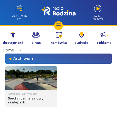
Wołów 99.6
słuchaj
FM
na żywo
Przejdź
do
dostępność
o nas
ramówka
audycje
reklama
treści
Home
»
Archiwum
Kategoria: Dolny Śląsk
Siechnice mają nowy
skatepark