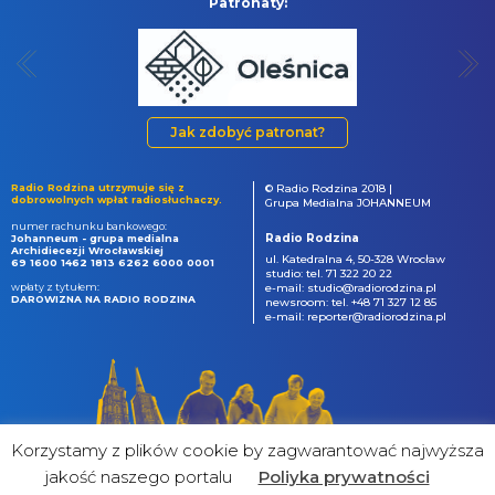
Patronaty:
Jak zdobyć patronat?
Radio Rodzina utrzymuje się z
© Radio Rodzina 2018 |
dobrowolnych wpłat radiosłuchaczy.
Grupa Medialna JOHANNEUM
numer rachunku bankowego:
Radio Rodzina
Johanneum - grupa medialna
Archidiecezji Wrocławskiej
ul. Katedralna 4, 50-328 Wrocław
69 1600 1462 1813 6262 6000 0001
studio: tel. 71 322 20 22
wpłaty z tytułem:
e-mail: studio@radiorodzina.pl
DAROWIZNA NA RADIO RODZINA
newsroom: tel. +48 71 327 12 85
e-mail: reporter@radiorodzina.pl
Korzystamy z plików cookie by zagwarantować najwyższa
jakość naszego portalu
Poliyka prywatności