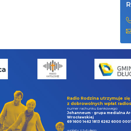
R
Radio Rodzina utrzymuje się
z dobrowolnych wpłat radios
numer rachunku bankowego:
Johanneum - grupa medialna Ar
Wrocławskiej
69 1600 1462 1813 6262 6000 000
wpłaty z tytułem: