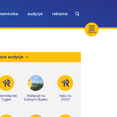
ramówka
audycje
reklama
menu
sze audycje
iennikarski
Wakacje na
Halo, tu
Tygiel
Dolnym Śląsku
ZOO!