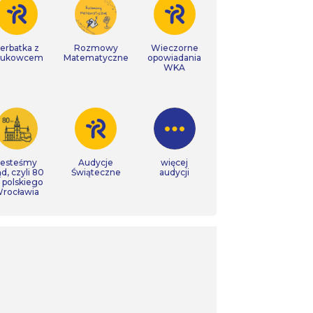
erbatka z
Rozmowy
Wieczorne
aukowcem
Matematyczne
opowiadania
WKA
Jesteśmy
Audycje
więcej
ąd, czyli 80
Świąteczne
audycji
t polskiego
rocławia