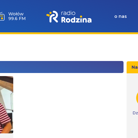
Wołów
o nas
99.6 FM
Na
Dz