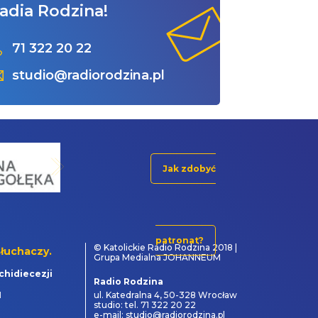
adia Rodzina!
71 322 20 22
studio@radiorodzina.pl
Jak zdobyć
patronat?
© Katolickie Radio Rodzina 2018 |
łuchaczy.
Grupa Medialna JOHANNEUM
chidiecezji
Radio Rodzina
1
ul. Katedralna 4, 50-328 Wrocław
studio: tel. 71 322 20 22
e-mail: studio@radiorodzina.pl