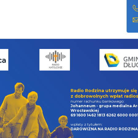
Radio Rodzina utrzymuje się
z dobrowolnych wpłat radios
numer rachunku bankowego:
Johanneum - grupa medialna Ar
Wrocławskiej
69 1600 1462 1813 6262 6000 000
wpłaty z tytułem:
DAROWIZNA NA RADIO RODZINA