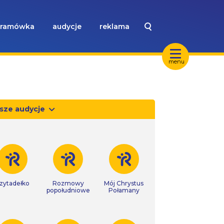
ramówka
audycje
reklama
menu
sze audycje
zytadełko
Rozmowy
Mój Chrystus
popołudniowe
Połamany