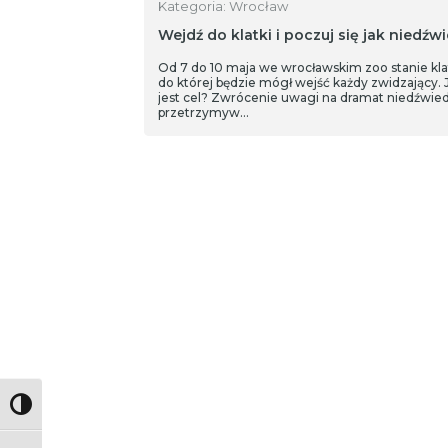
Kategoria: Wrocław
Wejdź do klatki i poczuj się jak niedźw
Od 7 do 10 maja we wrocławskim zoo stanie kla
do której będzie mógł wejść każdy zwidzający. J
jest cel? Zwrócenie uwagi na dramat niedźwied
przetrzymyw…
Toggle High Contrast