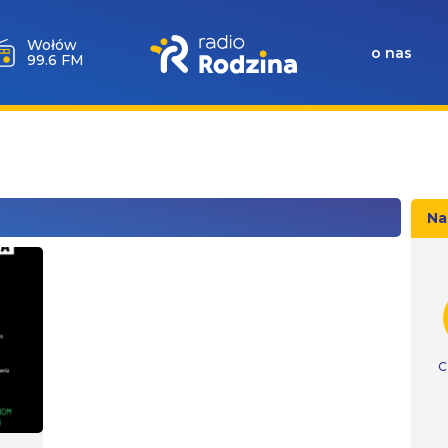
Wołów
o nas
99.6 FM
Na
C