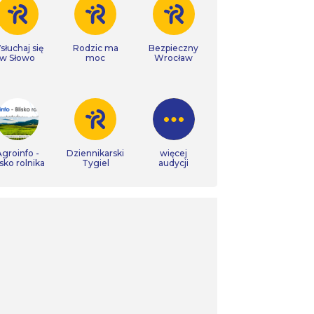
łuchaj się
Rodzic ma
Bezpieczny
w Słowo
moc
Wrocław
groinfo -
Dziennikarski
więcej
isko rolnika
Tygiel
audycji