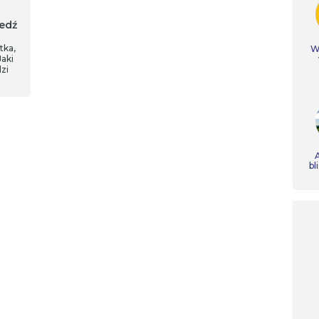
iedź
tka,
Ws
aki
zi
A
bl