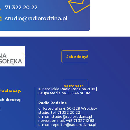
71 322 20 22
studio@radiorodzina.pl
Jak zdobyć
patronat?
© Katolickie Radio Rodzina 2018 |
łuchaczy.
Grupa Medialna JOHANNEUM
chidiecezji
Radio Rodzina
1
ul. Katedralna 4, 50-328 Wrocław
studio: tel. 71 322 20 22
e-mail: studio@radiorodzina.pl
newsroom: tel. +48 71 327 12 85
e-mail: reporter@radiorodzina.pl