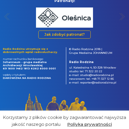
Patronaty:
Jak zdobyć patronat?
Radio Rodzina utrzymuje się z
© Radio Rodzina 2018 |
dobrowolnych wpłat radiosłuchaczy.
Grupa Medialna JOHANNEUM
numer rachunku bankowego:
Radio Rodzina
Johanneum - grupa medialna
Archidiecezji Wrocławskiej
ul. Katedralna 4, 50-328 Wrocław
69 1600 1462 1813 6262 6000 0001
studio: tel. 71 322 20 22
wpłaty z tytułem:
e-mail: studio@radiorodzina.pl
DAROWIZNA NA RADIO RODZINA
newsroom: tel. +48 71 327 12 85
e-mail: reporter@radiorodzina.pl
Korzystamy z plików cookie by zagwarantować najwyższa
jakość naszego portalu
Poliyka prywatności