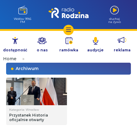
Wołów 99.6
słuchaj
FM
na żywo
Przejdź
do
dostępność
o nas
ramówka
audycje
reklama
treści
Home
»
Archiwum
Kategoria: Wrocław
Przystanek Historia
oficjalnie otwarty