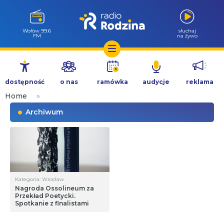
Wołów 99.6
słuchaj
FM
na żywo
Przejdź
do
dostępność
o nas
ramówka
audycje
reklama
treści
Home
»
Archiwum
Kategoria: Wrocław
Nagroda Ossolineum za
Przekład Poetycki.
Spotkanie z finalistami