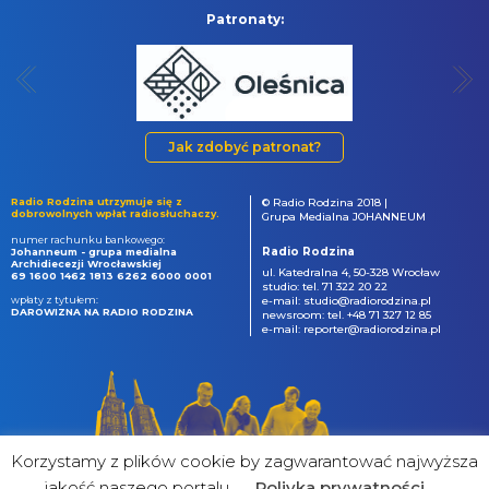
Patronaty:
Jak zdobyć patronat?
Radio Rodzina utrzymuje się z
© Radio Rodzina 2018 |
dobrowolnych wpłat radiosłuchaczy.
Grupa Medialna JOHANNEUM
numer rachunku bankowego:
Radio Rodzina
Johanneum - grupa medialna
Archidiecezji Wrocławskiej
ul. Katedralna 4, 50-328 Wrocław
69 1600 1462 1813 6262 6000 0001
studio: tel. 71 322 20 22
wpłaty z tytułem:
e-mail: studio@radiorodzina.pl
DAROWIZNA NA RADIO RODZINA
newsroom: tel. +48 71 327 12 85
e-mail: reporter@radiorodzina.pl
Korzystamy z plików cookie by zagwarantować najwyższa
jakość naszego portalu
Poliyka prywatności