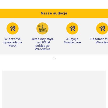
Nasze audycje
Wieczorne
Jesteśmy stąd,
Audycje
Na torach z
opowiadania
czyli 80 lat
Świąteczne
Wrocła
WKA
polskiego
Wrocławia