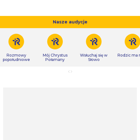
Nasze audycje
Rozmowy
Mój Chrystus
Wsłuchaj się w
Rodzic ma
popołudniowe
Połamany
Słowo