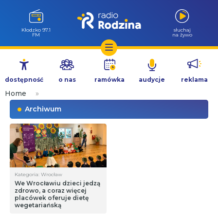
Kłodzko 97.1
słuchaj
FM
na żywo
Przejdź
do
dostępność
o nas
ramówka
audycje
reklama
treści
Home
»
Archiwum
Kategoria: Wrocław
We Wrocławiu dzieci jedzą
zdrowo, a coraz więcej
placówek oferuje dietę
wegetariańską