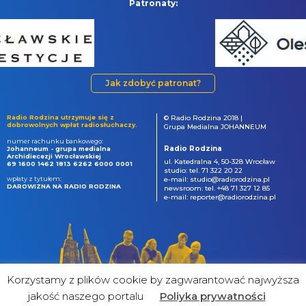
Patronaty:
Jak zdobyć patronat?
Radio Rodzina utrzymuje się z
© Radio Rodzina 2018 |
dobrowolnych wpłat radiosłuchaczy.
Grupa Medialna JOHANNEUM
numer rachunku bankowego:
Radio Rodzina
Johanneum - grupa medialna
Archidiecezji Wrocławskiej
ul. Katedralna 4, 50-328 Wrocław
69 1600 1462 1813 6262 6000 0001
studio: tel. 71 322 20 22
wpłaty z tytułem:
e-mail: studio@radiorodzina.pl
DAROWIZNA NA RADIO RODZINA
newsroom: tel. +48 71 327 12 85
e-mail: reporter@radiorodzina.pl
Korzystamy z plików cookie by zagwarantować najwyższa
jakość naszego portalu
Poliyka prywatności