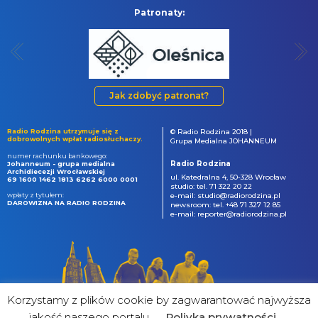
Patronaty:
Jak zdobyć patronat?
Radio Rodzina utrzymuje się z
© Radio Rodzina 2018 |
dobrowolnych wpłat radiosłuchaczy.
Grupa Medialna JOHANNEUM
numer rachunku bankowego:
Radio Rodzina
Johanneum - grupa medialna
Archidiecezji Wrocławskiej
ul. Katedralna 4, 50-328 Wrocław
69 1600 1462 1813 6262 6000 0001
studio: tel. 71 322 20 22
wpłaty z tytułem:
e-mail: studio@radiorodzina.pl
DAROWIZNA NA RADIO RODZINA
newsroom: tel. +48 71 327 12 85
e-mail: reporter@radiorodzina.pl
Korzystamy z plików cookie by zagwarantować najwyższa
jakość naszego portalu
Poliyka prywatności