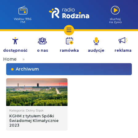
Wołów 99.6
słuchaj
FM
na żywo
Przejdź
do
dostępność
o nas
ramówka
audycje
reklama
treści
Home
»
Archiwum
Kategoria: Dolny Śląsk
KGHM z tytułem Spółki
Świadomej Klimatycznie
2023