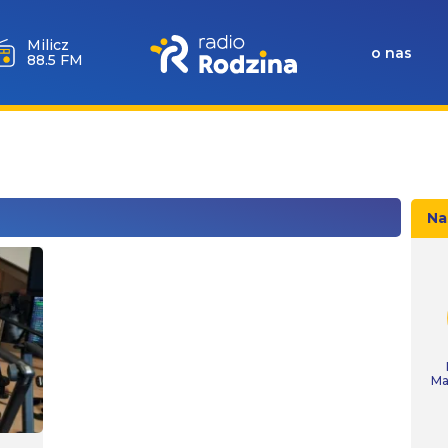
Milicz
o nas
88.5 FM
Na
Ma