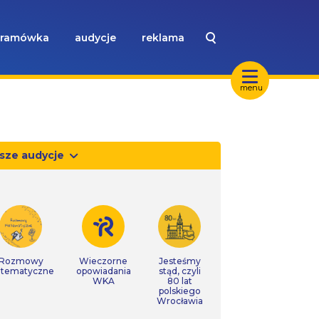
ramówka
audycje
reklama
menu
sze audycje
Rozmowy
Wieczorne
Jesteśmy
tematyczne
opowiadania
stąd, czyli
WKA
80 lat
polskiego
Wrocławia