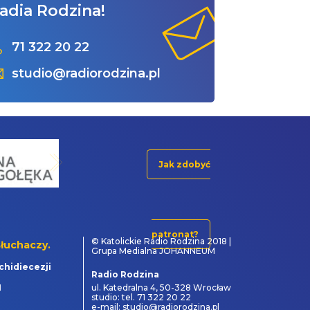
adia Rodzina!
71 322 20 22
studio@radiorodzina.pl
Jak zdobyć
patronat?
© Katolickie Radio Rodzina 2018 |
łuchaczy.
Grupa Medialna JOHANNEUM
chidiecezji
Radio Rodzina
1
ul. Katedralna 4, 50-328 Wrocław
studio: tel. 71 322 20 22
e-mail: studio@radiorodzina.pl