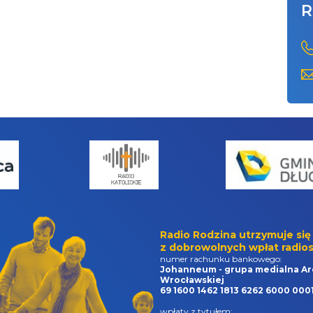
R
Radio Rodzina utrzymuje się
z dobrowolnych wpłat radios
numer rachunku bankowego:
Johanneum - grupa medialna Ar
Wrocławskiej
69 1600 1462 1813 6262 6000 000
wpłaty z tytułem: