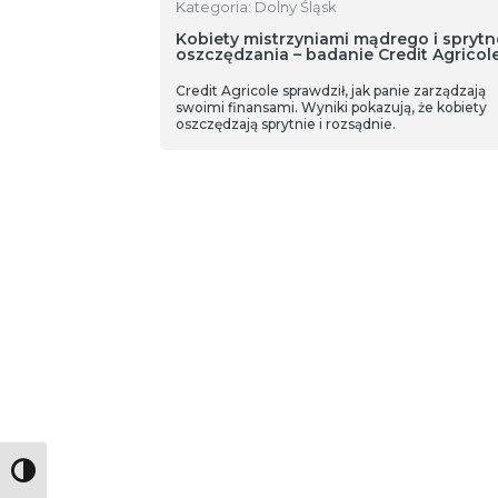
Kategoria: Dolny Śląsk
Kobiety mistrzyniami mądrego i spryt
oszczędzania – badanie Credit Agricol
Credit Agricole sprawdził, jak panie zarządzają
swoimi finansami. Wyniki pokazują, że kobiety
oszczędzają sprytnie i rozsądnie.
Toggle High Contrast