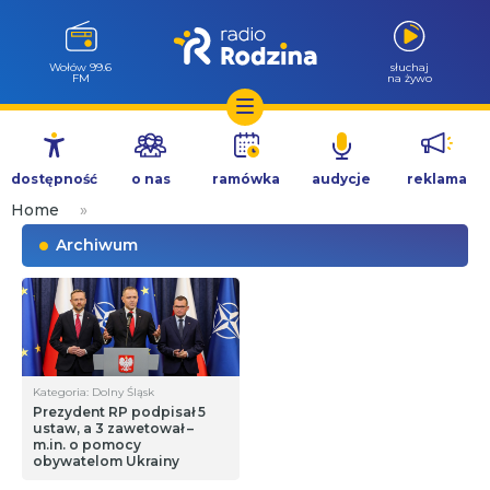
Wołów 99.6
słuchaj
FM
na żywo
Przejdź
do
dostępność
o nas
ramówka
audycje
reklama
treści
Home
»
Archiwum
Kategoria: Dolny Śląsk
Prezydent RP podpisał 5
ustaw, a 3 zawetował –
m.in. o pomocy
obywatelom Ukrainy