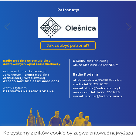
Patronaty:
Jak zdobyć patronat?
Radio Rodzina utrzymuje się z
© Radio Rodzina 2018 |
dobrowolnych wpłat radiosłuchaczy.
Grupa Medialna JOHANNEUM
numer rachunku bankowego:
Radio Rodzina
Johanneum - grupa medialna
Archidiecezji Wrocławskiej
ul. Katedralna 4, 50-328 Wrocław
69 1600 1462 1813 6262 6000 0001
studio: tel. 71 322 20 22
wpłaty z tytułem:
e-mail: studio@radiorodzina.pl
DAROWIZNA NA RADIO RODZINA
newsroom: tel. +48 71 327 12 85
e-mail: reporter@radiorodzina.pl
Korzystamy z plików cookie by zagwarantować najwyższa