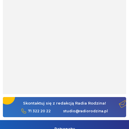
Skontaktuj się z redakcją Radia Rodzina!
71 322 20 22
studio@radiorodzina.pl
Patronaty: