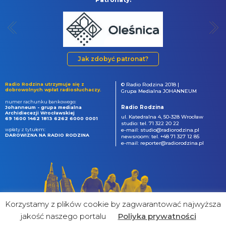
Jak zdobyć patronat?
Radio Rodzina utrzymuje się z
© Radio Rodzina 2018 |
dobrowolnych wpłat radiosłuchaczy.
Grupa Medialna JOHANNEUM
numer rachunku bankowego:
Radio Rodzina
Johanneum - grupa medialna
Archidiecezji Wrocławskiej
ul. Katedralna 4, 50-328 Wrocław
69 1600 1462 1813 6262 6000 0001
studio: tel. 71 322 20 22
wpłaty z tytułem:
e-mail: studio@radiorodzina.pl
DAROWIZNA NA RADIO RODZINA
newsroom: tel. +48 71 327 12 85
e-mail: reporter@radiorodzina.pl
Korzystamy z plików cookie by zagwarantować najwyższa
jakość naszego portalu
Poliyka prywatności