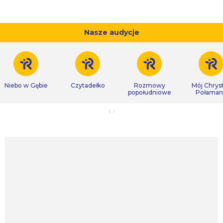
Nasze audycje
Niebo w Gębie
Czytadełko
Rozmowy
Mój Chrys
popołudniowe
Połaman