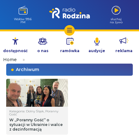
Wołów 99.6
słuchaj
FM
na żywo
Przejdź
do
dostępność
o nas
ramówka
audycje
reklama
treści
Home
»
Archiwum
Kategoria: Dolny Śląsk, Poranny
Gość
W „Poranny Gość” o
sytuacji w Ukrainie i walce
z dezinformacją