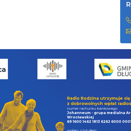
R
Radio Rodzina utrzymuje się
z dobrowolnych wpłat radios
numer rachunku bankowego:
Johanneum - grupa medialna Ar
Wrocławskiej
69 1600 1462 1813 6262 6000 000
wpłaty z tytułem: