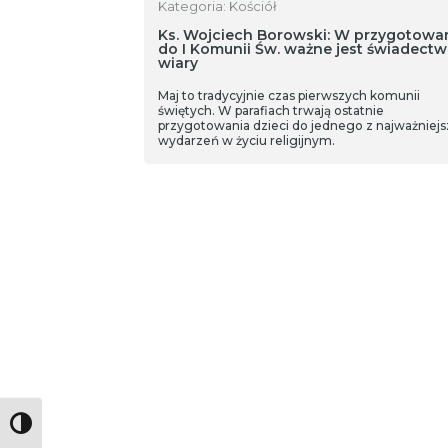
Kategoria: Kościół
Ks. Wojciech Borowski: W przygotowa
do I Komunii Św. ważne jest świadect
wiary
Maj to tradycyjnie czas pierwszych komunii
świętych. W parafiach trwają ostatnie
przygotowania dzieci do jednego z najważniej
wydarzeń w życiu religijnym.
Toggle High Contrast