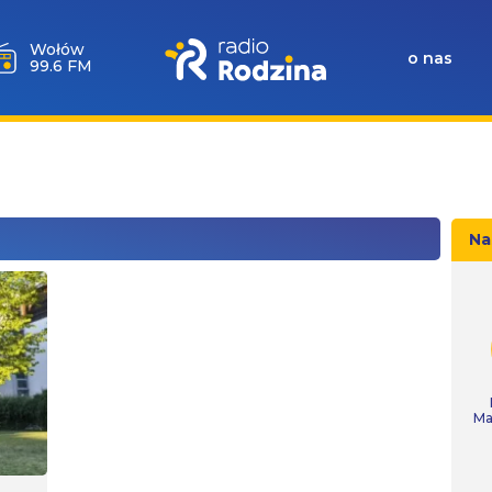
Wołów
o nas
99.6 FM
Na
Ma