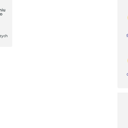
niu
wo
szych