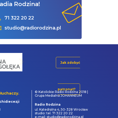
adia Rodzina!
71 322 20 22
studio@radiorodzina.pl
Jak zdobyć
patronat?
© Katolickie Radio Rodzina 2018 |
łuchaczy.
Grupa Medialna JOHANNEUM
chidiecezji
Radio Rodzina
1
ul. Katedralna 4, 50-328 Wrocław
studio: tel. 71 322 20 22
e-mail: studio@radiorodzina.pl