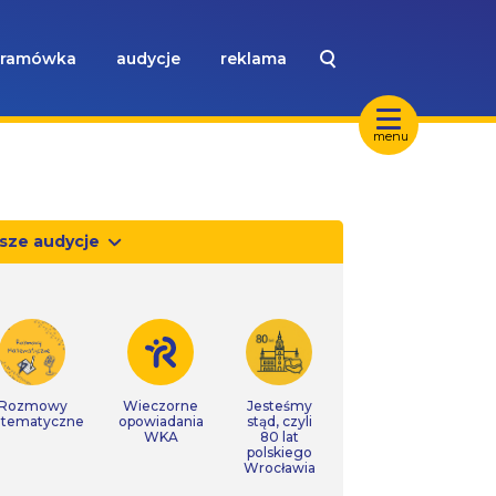
ramówka
audycje
reklama
menu
sze audycje
Rozmowy
Wieczorne
Jesteśmy
tematyczne
opowiadania
stąd, czyli
WKA
80 lat
polskiego
Wrocławia