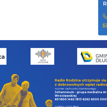
R
Radio Rodzina utrzymuje się
z dobrowolnych wpłat radios
numer rachunku bankowego:
Johanneum - grupa medialna Ar
Wrocławskiej
69 1600 1462 1813 6262 6000 000
wpłaty z tytułem: