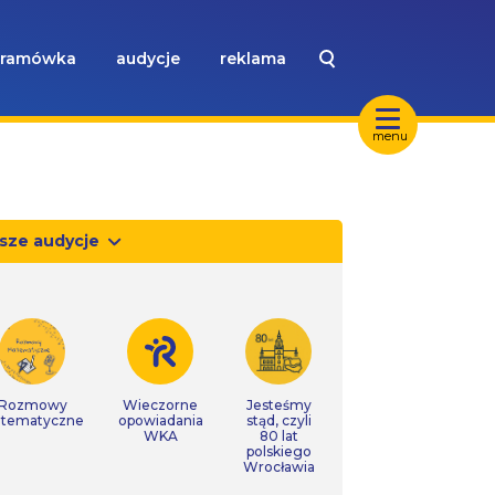
ramówka
audycje
reklama
menu
sze audycje
Rozmowy
Wieczorne
Jesteśmy
tematyczne
opowiadania
stąd, czyli
WKA
80 lat
polskiego
Wrocławia