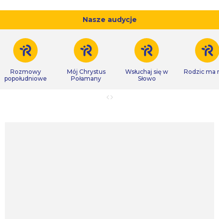
Nasze audycje
Rozmowy
Mój Chrystus
Wsłuchaj się w
Rodzic ma
popołudniowe
Połamany
Słowo