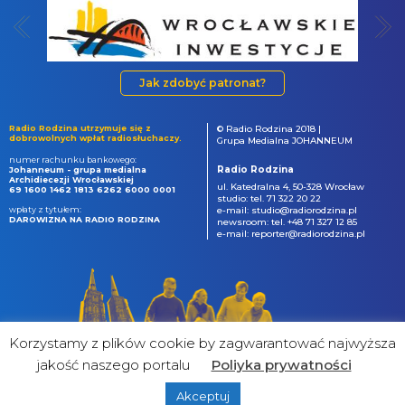
Jak zdobyć patronat?
Radio Rodzina utrzymuje się z
© Radio Rodzina 2018 |
dobrowolnych wpłat radiosłuchaczy.
Grupa Medialna JOHANNEUM
numer rachunku bankowego:
Radio Rodzina
Johanneum - grupa medialna
Archidiecezji Wrocławskiej
ul. Katedralna 4, 50-328 Wrocław
69 1600 1462 1813 6262 6000 0001
studio: tel. 71 322 20 22
wpłaty z tytułem:
e-mail: studio@radiorodzina.pl
DAROWIZNA NA RADIO RODZINA
newsroom: tel. +48 71 327 12 85
e-mail: reporter@radiorodzina.pl
Korzystamy z plików cookie by zagwarantować najwyższa
jakość naszego portalu
Poliyka prywatności
Akceptuj
powered by
&