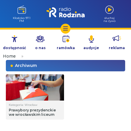
Kłodzko 97.1
słuchaj
FM
na żywo
Przejdź
do
dostępność
o nas
ramówka
audycje
reklama
treści
Home
»
Archiwum
Kategoria: Wrocław
Prawybory prezydenckie
we wrocławskim liceum