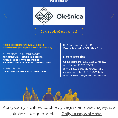
Patronaty:
Jak zdobyć patronat?
Radio Rodzina utrzymuje się z
© Radio Rodzina 2018 |
dobrowolnych wpłat radiosłuchaczy.
Grupa Medialna JOHANNEUM
numer rachunku bankowego:
Radio Rodzina
Johanneum - grupa medialna
Archidiecezji Wrocławskiej
ul. Katedralna 4, 50-328 Wrocław
69 1600 1462 1813 6262 6000 0001
studio: tel. 71 322 20 22
wpłaty z tytułem:
e-mail: studio@radiorodzina.pl
DAROWIZNA NA RADIO RODZINA
newsroom: tel. +48 71 327 12 85
e-mail: reporter@radiorodzina.pl
Korzystamy z plików cookie by zagwarantować najwyższa
jakość naszego portalu
Poliyka prywatności