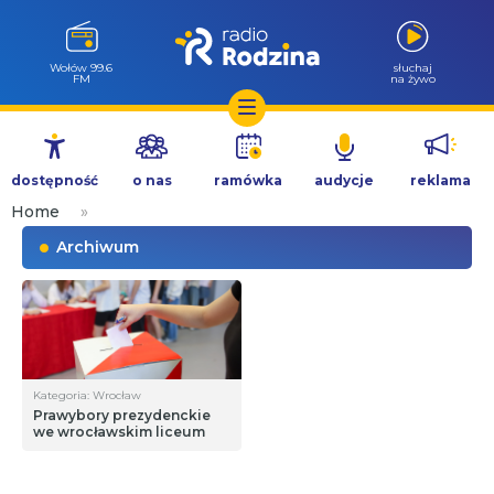
Wołów 99.6
słuchaj
FM
na żywo
Przejdź
do
dostępność
o nas
ramówka
audycje
reklama
treści
Home
»
Archiwum
Kategoria: Wrocław
Prawybory prezydenckie
we wrocławskim liceum