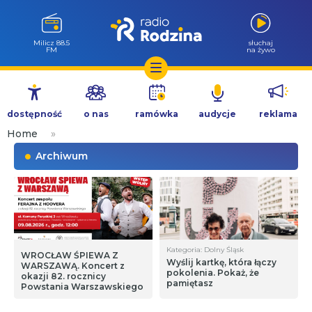
Milicz 88.5
słuchaj
FM
na żywo
Przejdź
do
dostępność
o nas
ramówka
audycje
reklama
treści
Home
»
Archiwum
Kategoria: Dolny Śląsk
WROCŁAW ŚPIEWA Z
Wyślij kartkę, która łączy
WARSZAWĄ. Koncert z
pokolenia. Pokaż, że
okazji 82. rocznicy
pamiętasz
Powstania Warszawskiego