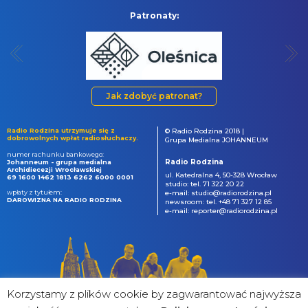
Patronaty:
Jak zdobyć patronat?
Radio Rodzina utrzymuje się z
© Radio Rodzina 2018 |
dobrowolnych wpłat radiosłuchaczy.
Grupa Medialna JOHANNEUM
numer rachunku bankowego:
Radio Rodzina
Johanneum - grupa medialna
Archidiecezji Wrocławskiej
ul. Katedralna 4, 50-328 Wrocław
69 1600 1462 1813 6262 6000 0001
studio: tel. 71 322 20 22
wpłaty z tytułem:
e-mail: studio@radiorodzina.pl
DAROWIZNA NA RADIO RODZINA
newsroom: tel. +48 71 327 12 85
e-mail: reporter@radiorodzina.pl
Korzystamy z plików cookie by zagwarantować najwyższa