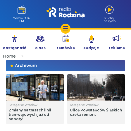
Wołów 99.6
słuchaj
FM
na żywo
Przejdź
do
dostępność
o nas
ramówka
audycje
reklama
treści
Home
»
Archiwum
Kategoria: Wrocław
Kategoria: Wrocław
Zmiany na trasach linii
Ulicę Powstańców Śląskich
tramwajowych już od
czeka remont
soboty!