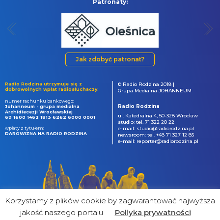
Patronaty:
Jak zdobyć patronat?
Radio Rodzina utrzymuje się z
© Radio Rodzina 2018 |
dobrowolnych wpłat radiosłuchaczy.
Grupa Medialna JOHANNEUM
numer rachunku bankowego:
Radio Rodzina
Johanneum - grupa medialna
Archidiecezji Wrocławskiej
ul. Katedralna 4, 50-328 Wrocław
69 1600 1462 1813 6262 6000 0001
studio: tel. 71 322 20 22
wpłaty z tytułem:
e-mail: studio@radiorodzina.pl
DAROWIZNA NA RADIO RODZINA
newsroom: tel. +48 71 327 12 85
e-mail: reporter@radiorodzina.pl
Korzystamy z plików cookie by zagwarantować najwyższa
jakość naszego portalu
Poliyka prywatności