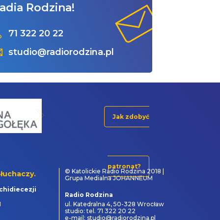
adia Rodzina!
71 322 20 22
studio@radiorodzina.pl
Jak zdobyć
patronat?
© Katolickie Radio Rodzina 2018 |
łuchaczy.
Grupa Medialna JOHANNEUM
chidiecezji
Radio Rodzina
1
ul. Katedralna 4, 50-328 Wrocław
studio: tel. 71 322 20 22
e-mail: studio@radiorodzina.pl