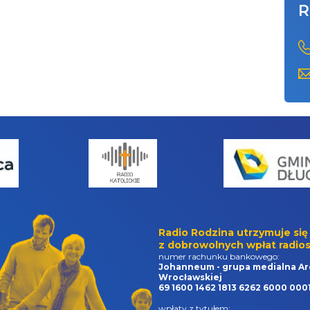
R
Radio Rodzina utrzymuje się
z dobrowolnych wpłat radios
numer rachunku bankowego:
Johanneum - grupa medialna Ar
Wrocławskiej
69 1600 1462 1813 6262 6000 000
wpłaty z tytułem: