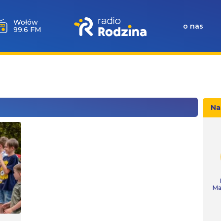
Wołów
o nas
99.6 FM
.
Na
Ma