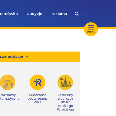
ramówka
audycje
reklama
menu
sze audycje
Rozmowy
Wieczorne
Jesteśmy
tematyczne
opowiadania
stąd, czyli
WKA
80 lat
polskiego
Wrocławia