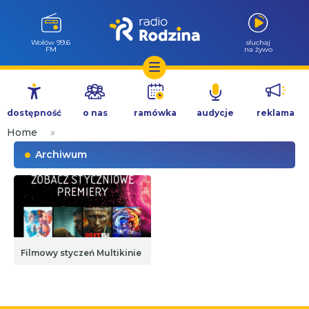
Wołów 99.6
słuchaj
FM
na żywo
Przejdź
do
dostępność
o nas
ramówka
audycje
reklama
treści
Home
»
Archiwum
Filmowy styczeń Multikinie