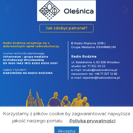
Jak zdobyć patronat?
Radio Rodzina utrzymuje się z
© Radio Rodzina 2018 |
dobrowolnych wpłat radiosłuchaczy.
Grupa Medialna JOHANNEUM
numer rachunku bankowego:
Radio Rodzina
Johanneum - grupa medialna
Archidiecezji Wrocławskiej
ul. Katedralna 4, 50-328 Wrocław
69 1600 1462 1813 6262 6000 0001
studio: tel. 71 322 20 22
wpłaty z tytułem:
e-mail: studio@radiorodzina.pl
DAROWIZNA NA RADIO RODZINA
newsroom: tel. +48 71 327 12 85
e-mail: reporter@radiorodzina.pl
Korzystamy z plików cookie by zagwarantować najwyższa
jakość naszego portalu
Poliyka prywatności
Akceptuj
powered by
&