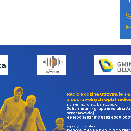
R
Radio Rodzina utrzymuje się
z dobrowolnych wpłat radios
numer rachunku bankowego:
Johanneum - grupa medialna Ar
Wrocławskiej
69 1600 1462 1813 6262 6000 000
wpłaty z tytułem:
DAROWIZNA NA RADIO RODZINA