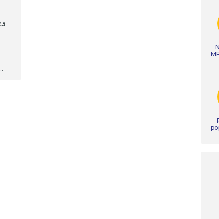
23
N
MP
 w
po