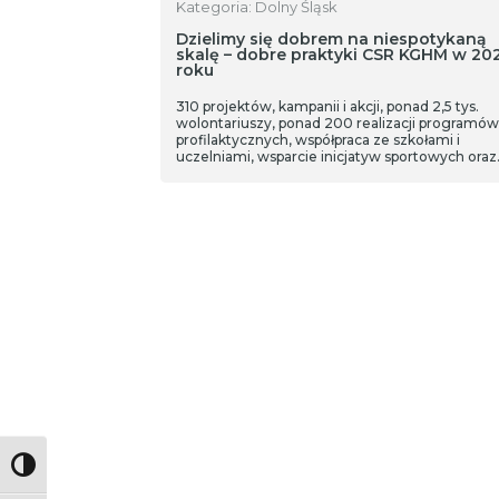
Kategoria: Dolny Śląsk
Dzielimy się dobrem na niespotykaną
skalę – dobre praktyki CSR KGHM w 20
roku
310 projektów, kampanii i akcji, ponad 2,5 tys.
wolontariuszy, ponad 200 realizacji programów
profilaktycznych, współpraca ze szkołami i
uczelniami, wsparcie inicjatyw sportowych oraz
działalność proekologiczna – KGHM prezentuje
podsumowanie swoich prospołecznych działań
2023 roku. Miedziowa spółka przygotowała
wyjątkową publikację, która może być źródłem
inspiracji dla innych firm i instytucji. Publikacja o
dobrych praktykach CSR w KGHM pokazuje, że
spółka konsekwentnie działa według zasad
odpowiedzialności społecznej.
Toggle High Contrast