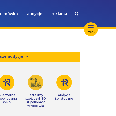
ramówka
audycje
reklama
menu
sze audycje
ieczorne
Jesteśmy
Audycje
powiadania
stąd, czyli 80
Świąteczne
WKA
lat polskiego
Wrocławia