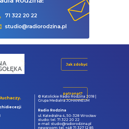
adia Rodzina!
71 322 20 22
studio@radiorodzina.pl
Jak zdobyć
patronat?
© Katolickie Radio Rodzina 2018 |
łuchaczy.
Grupa Medialna JOHANNEUM
chidiecezji
Radio Rodzina
1
ul. Katedralna 4, 50-328 Wrocław
studio: tel. 71 322 20 22
e-mail: studio@radiorodzina.pl
newsroom: tel. +48 71 327 12 85