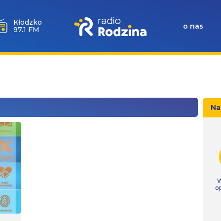
Wołów
o nas
99.6 FM
Na
W
o