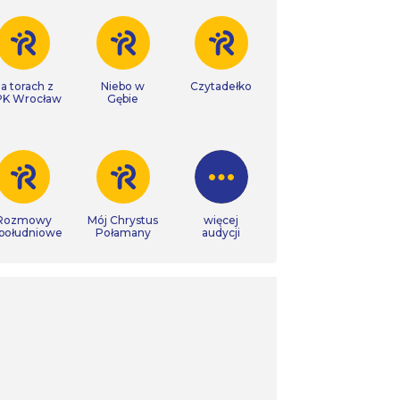
a torach z
Niebo w
Czytadełko
K Wrocław
Gębie
Rozmowy
Mój Chrystus
więcej
południowe
Połamany
audycji