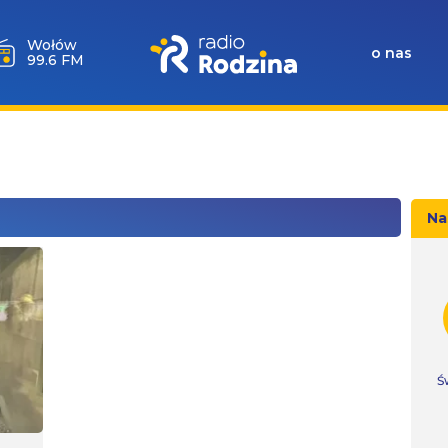
Wołów
o nas
99.6 FM
Na
Ś