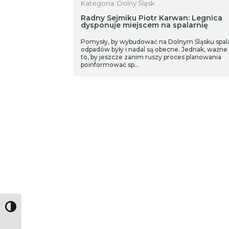
Kategoria: Dolny Śląsk
Radny Sejmiku Piotr Karwan: Legnica
dysponuje miejscem na spalarnię
Pomysły, by wybudować na Dolnym Śląsku spal
odpadów były i nadal są obecne. Jednak, ważne 
to, by jeszcze zanim ruszy proces planowania
poinformować sp…
Toggle High Contrast