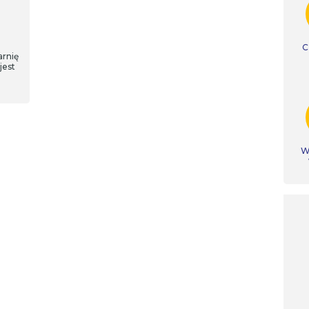
C
arnię
jest
Ws