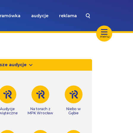
ramówka
audycje
reklama
menu
sze audycje
Audycje
Na torach z
Niebo w
wiąteczne
MPK Wrocław
Gębie