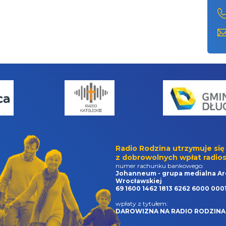
Radio Rodzina utrzymuje się
z dobrowolnych wpłat radios
numer rachunku bankowego:
Johanneum - grupa medialna Ar
Wrocławskiej
69 1600 1462 1813 6262 6000 000
wpłaty z tytułem:
DAROWIZNA NA RADIO RODZINA