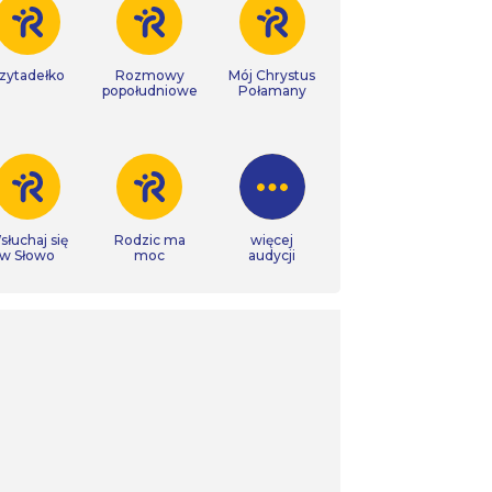
zytadełko
Rozmowy
Mój Chrystus
popołudniowe
Połamany
łuchaj się
Rodzic ma
więcej
w Słowo
moc
audycji