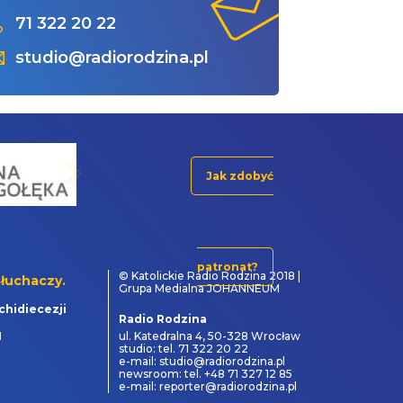
71 322 20 22
studio@radiorodzina.pl
Jak zdobyć
patronat?
© Katolickie Radio Rodzina 2018 |
łuchaczy.
Grupa Medialna JOHANNEUM
chidiecezji
Radio Rodzina
1
ul. Katedralna 4, 50-328 Wrocław
studio: tel. 71 322 20 22
e-mail: studio@radiorodzina.pl
newsroom: tel. +48 71 327 12 85
e-mail: reporter@radiorodzina.pl