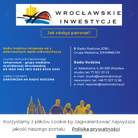
Jak zdobyć patronat?
Radio Rodzina utrzymuje się z
© Radio Rodzina 2018 |
dobrowolnych wpłat radiosłuchaczy.
Grupa Medialna JOHANNEUM
numer rachunku bankowego:
Radio Rodzina
Johanneum - grupa medialna
Archidiecezji Wrocławskiej
ul. Katedralna 4, 50-328 Wrocław
69 1600 1462 1813 6262 6000 0001
studio: tel. 71 322 20 22
wpłaty z tytułem:
e-mail: studio@radiorodzina.pl
DAROWIZNA NA RADIO RODZINA
newsroom: tel. +48 71 327 12 85
e-mail: reporter@radiorodzina.pl
Korzystamy z plików cookie by zagwarantować najwyższa
jakość naszego portalu
Poliyka prywatności