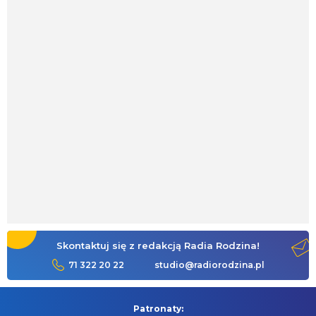
Skontaktuj się z redakcją Radia Rodzina!
71 322 20 22
studio@radiorodzina.pl
Patronaty: