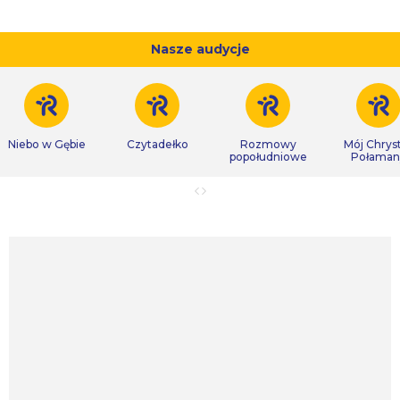
Nasze audycje
Niebo w Gębie
Czytadełko
Rozmowy
Mój Chrys
popołudniowe
Połaman