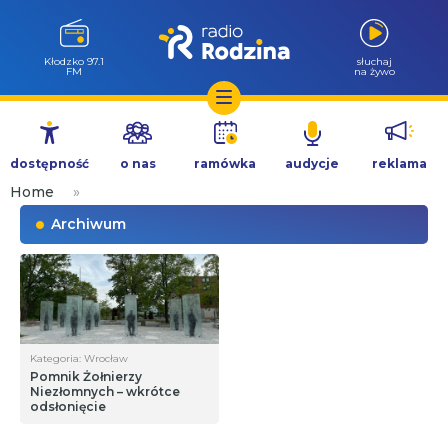
Kłodzko 97.1
słuchaj
FM
na żywo
Przejdź
do
dostępność
o nas
ramówka
audycje
reklama
treści
Home
»
Archiwum
Kategoria: Wrocław
Pomnik Żołnierzy
Niezłomnych – wkrótce
odsłonięcie