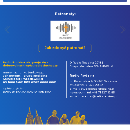
Patronaty:
Jak zdobyć patronat?
Radio Rodzina utrzymuje się z
© Radio Rodzina 2018 |
dobrowolnych wpłat radiosłuchaczy.
Grupa Medialna JOHANNEUM
numer rachunku bankowego:
Radio Rodzina
Johanneum - grupa medialna
Archidiecezji Wrocławskiej
ul. Katedralna 4, 50-328 Wrocław
69 1600 1462 1813 6262 6000 0001
studio: tel. 71 322 20 22
wpłaty z tytułem:
e-mail: studio@radiorodzina.pl
DAROWIZNA NA RADIO RODZINA
newsroom: tel. +48 71 327 12 85
e-mail: reporter@radiorodzina.pl