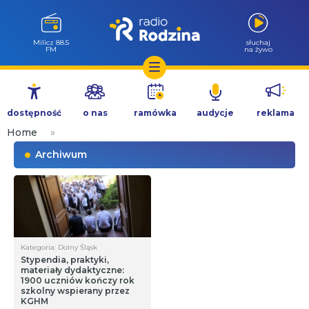
Milicz 88.5
słuchaj
FM
na żywo
Przejdź
do
dostępność
o nas
ramówka
audycje
reklama
treści
Home
»
Archiwum
Kategoria: Dolny Śląsk
Stypendia, praktyki,
materiały dydaktyczne:
1900 uczniów kończy rok
szkolny wspierany przez
KGHM