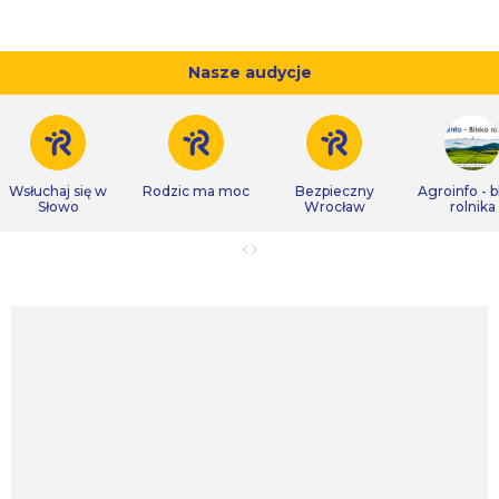
Nasze audycje
Wsłuchaj się w
Rodzic ma moc
Bezpieczny
Agroinfo - b
Słowo
Wrocław
rolnika