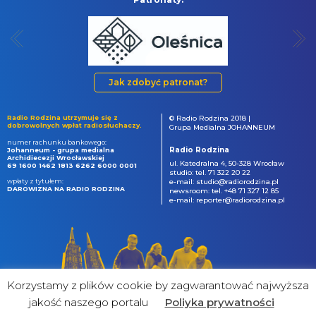
Jak zdobyć patronat?
Radio Rodzina utrzymuje się z
© Radio Rodzina 2018 |
dobrowolnych wpłat radiosłuchaczy.
Grupa Medialna JOHANNEUM
numer rachunku bankowego:
Radio Rodzina
Johanneum - grupa medialna
Archidiecezji Wrocławskiej
ul. Katedralna 4, 50-328 Wrocław
69 1600 1462 1813 6262 6000 0001
studio: tel. 71 322 20 22
wpłaty z tytułem:
e-mail: studio@radiorodzina.pl
DAROWIZNA NA RADIO RODZINA
newsroom: tel. +48 71 327 12 85
e-mail: reporter@radiorodzina.pl
Korzystamy z plików cookie by zagwarantować najwyższa
jakość naszego portalu
Poliyka prywatności