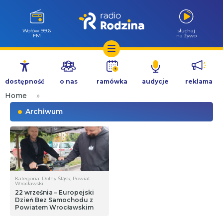
Wołów 99.6
słuchaj
FM
na żywo
Przejdź
do
dostępność
o nas
ramówka
audycje
reklama
treści
Home
»
Archiwum
Kategoria: Dolny Śląsk, Powiat
Wrocławski
22 września – Europejski
Dzień Bez Samochodu z
Powiatem Wrocławskim