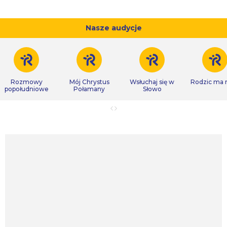
Nasze audycje
Rozmowy
Mój Chrystus
Wsłuchaj się w
Rodzic ma
popołudniowe
Połamany
Słowo