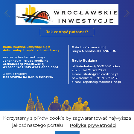
Jak zdobyć patronat?
Radio Rodzina utrzymuje się z
© Radio Rodzina 2018 |
dobrowolnych wpłat radiosłuchaczy.
Grupa Medialna JOHANNEUM
numer rachunku bankowego:
Radio Rodzina
Johanneum - grupa medialna
Archidiecezji Wrocławskiej
ul. Katedralna 4, 50-328 Wrocław
69 1600 1462 1813 6262 6000 0001
studio: tel. 71 322 20 22
wpłaty z tytułem:
e-mail: studio@radiorodzina.pl
DAROWIZNA NA RADIO RODZINA
newsroom: tel. +48 71 327 12 85
e-mail: reporter@radiorodzina.pl
Korzystamy z plików cookie by zagwarantować najwyższa
jakość naszego portalu
Poliyka prywatności