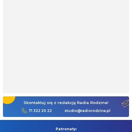
Skontaktuj się z redakcją Radia Rodzina!
71 322 20 22
studio@radiorodzina.pl
Patronaty: