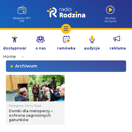
Kłodzko 97.1
słuchaj
FM
na żywo
Przejdź
do
dostępność
o nas
ramówka
audycje
reklama
treści
Home
»
Archiwum
Kategoria: Dolny Śląsk
Domki dla nietoperzy –
ochrona zagrożonych
gatunków